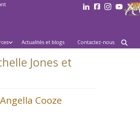
ant
LinkedIn
Facebook
Instagram
Youtube
Linked
rces
Actualités et blogs
Contactez-nous
helle Jones et
 Angella Cooze