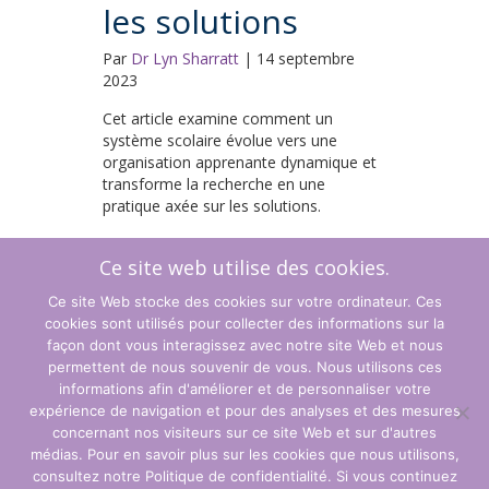
les solutions
Par
Dr Lyn Sharratt
|
14 septembre
2023
Cet article examine comment un
système scolaire évolue vers une
organisation apprenante dynamique et
transforme la recherche en une
pratique axée sur les solutions.
En savoir plus...
Ce site web utilise des cookies.
Ce site Web stocke des cookies sur votre ordinateur. Ces
cookies sont utilisés pour collecter des informations sur la
1
2
3
4
Suivant »
façon dont vous interagissez avec notre site Web et nous
permettent de nous souvenir de vous. Nous utilisons ces
informations afin d'améliorer et de personnaliser votre
expérience de navigation et pour des analyses et des mesures
concernant nos visiteurs sur ce site Web et sur d'autres
Termes et conditions
médias. Pour en savoir plus sur les cookies que nous utilisons,
consultez notre Politique de confidentialité. Si vous continuez
politique de confidentialité