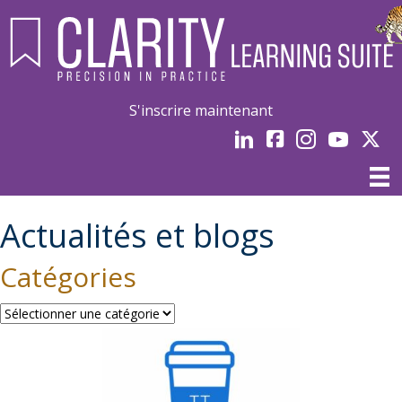
S'inscrire maintenant
LinkedIn
Facebook
Instagram
Youtube
Linked
Actualités et blogs
Catégories
Catégories