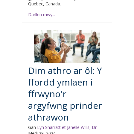
Quebec, Canada.
Darllen mwy...
Dim athro ar ôl: Y
ffordd ymlaen i
ffrwyno'r
argyfwng prinder
athrawon
Gan
Lyn Sharratt et Janelle Wills, Dr
|
Medi 29, 2024