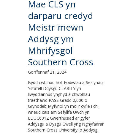
Mae CLS yn
darparu credyd
Meistr mewn
Addysg ym
Mhrifysgol
Southern Cross
Gorffennaf 21, 2024
Bydd cwblhau holl Fodiwlau a Sesiynau
Ystafell Ddysgu CLARITY yn
llwyddiannus ynghyd â chwblhau
traethawd PASS Gradd 2,000 o
Grynodeb Myfyriol yn rhoi'r cyfle i chi
wneud cais am Sefyllfa Uwch yn
EDUC6012 Gwerthusiad ar gyfer
Addysgu a Dysgu Gwell yng Nghyfadran
Southern Cross University. o Addysg.