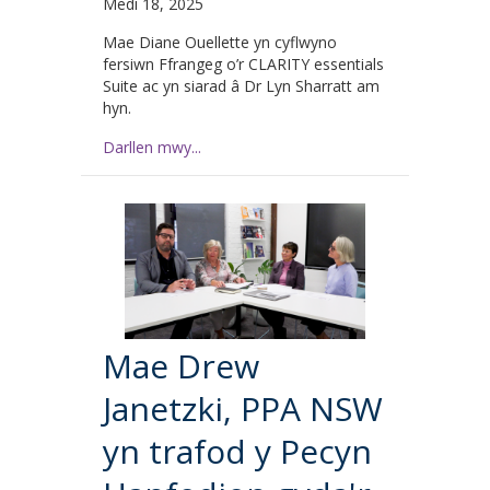
Medi 18, 2025
Mae Diane Ouellette yn cyflwyno
fersiwn Ffrangeg o’r CLARITY essentials
Suite ac yn siarad â Dr Lyn Sharratt am
hyn.
Darllen mwy...
Mae Drew
Janetzki, PPA NSW
yn trafod y Pecyn