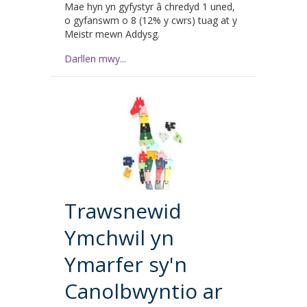
Mae hyn yn gyfystyr â chredyd 1 uned,
o gyfanswm o 8 (12% y cwrs) tuag at y
Meistr mewn Addysg.
Darllen mwy...
Trawsnewid
Ymchwil yn
Ymarfer sy'n
Canolbwyntio ar