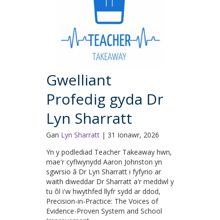
Gwelliant
Profedig gyda Dr
Lyn Sharratt
Gan
Lyn Sharratt
|
31 Ionawr, 2026
Yn y podlediad Teacher Takeaway hwn,
mae'r cyflwynydd Aaron Johnston yn
sgwrsio â Dr Lyn Sharratt i fyfyrio ar
waith diweddar Dr Sharratt a'r meddwl y
tu ôl i'w hwythfed llyfr sydd ar ddod,
Precision-in-Practice: The Voices of
Evidence-Proven System and School