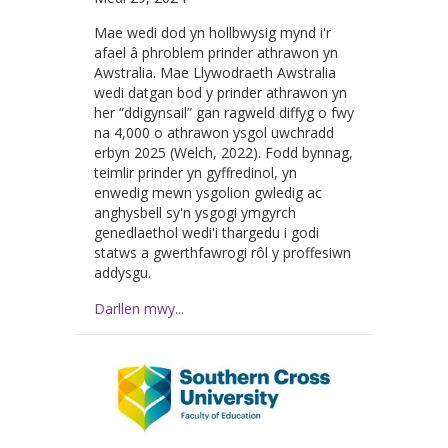
Mae wedi dod yn hollbwysig mynd i'r
afael â phroblem prinder athrawon yn
Awstralia. Mae Llywodraeth Awstralia
wedi datgan bod y prinder athrawon yn
her “ddigynsail” gan ragweld diffyg o fwy
na 4,000 o athrawon ysgol uwchradd
erbyn 2025 (Welch, 2022). Fodd bynnag,
teimlir prinder yn gyffredinol, yn
enwedig mewn ysgolion gwledig ac
anghysbell sy'n ysgogi ymgyrch
genedlaethol wedi'i thargedu i godi
statws a gwerthfawrogi rôl y proffesiwn
addysgu.
Darllen mwy...