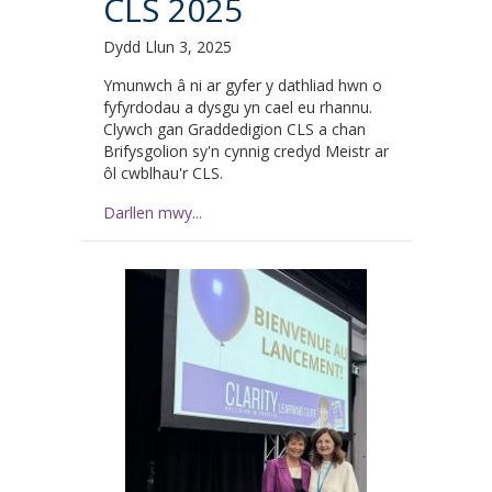
CLS 2025
Dydd Llun 3, 2025
Ymunwch â ni ar gyfer y dathliad hwn o
fyfyrdodau a dysgu yn cael eu rhannu.
Clywch gan Graddedigion CLS a chan
Brifysgolion sy'n cynnig credyd Meistr ar
ôl cwblhau'r CLS.
Darllen mwy...