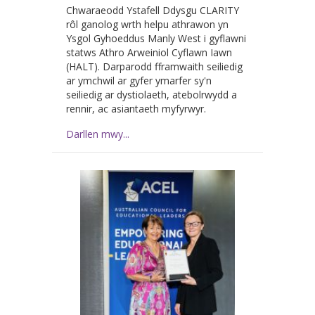
Chwaraeodd Ystafell Ddysgu CLARITY
rôl ganolog wrth helpu athrawon yn
Ysgol Gyhoeddus Manly West i gyflawni
statws Athro Arweiniol Cyflawn Iawn
(HALT). Darparodd fframwaith seiliedig
ar ymchwil ar gyfer ymarfer sy'n
seiliedig ar dystiolaeth, atebolrwydd a
rennir, ac asiantaeth myfyrwyr.
Darllen mwy...