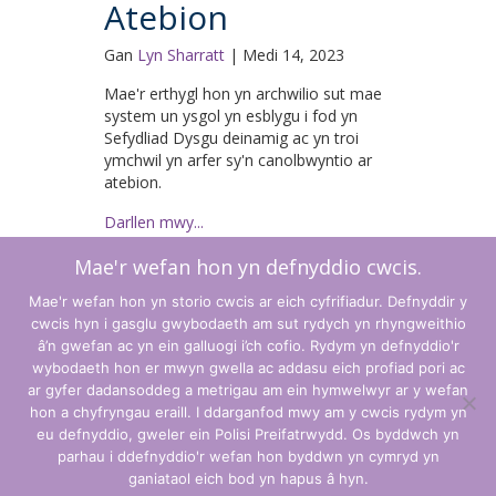
Atebion
Gan
Lyn Sharratt
|
Medi 14, 2023
Mae'r erthygl hon yn archwilio sut mae
system un ysgol yn esblygu i fod yn
Sefydliad Dysgu deinamig ac yn troi
ymchwil yn arfer sy'n canolbwyntio ar
atebion.
Darllen mwy...
Mae'r wefan hon yn defnyddio cwcis.
Mae'r wefan hon yn storio cwcis ar eich cyfrifiadur. Defnyddir y
1
2
3
4
Suivant »
cwcis hyn i gasglu gwybodaeth am sut rydych yn rhyngweithio
â’n gwefan ac yn ein galluogi i’ch cofio. Rydym yn defnyddio'r
wybodaeth hon er mwyn gwella ac addasu eich profiad pori ac
ar gyfer dadansoddeg a metrigau am ein hymwelwyr ar y wefan
hon a chyfryngau eraill. I ddarganfod mwy am y cwcis rydym yn
Telerau ac Amodau
eu defnyddio, gweler ein Polisi Preifatrwydd. Os byddwch yn
parhau i ddefnyddio'r wefan hon byddwn yn cymryd yn
Polisi Preifatrwydd
ganiataol eich bod yn hapus â hyn.