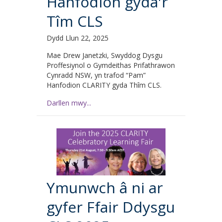
Hanfodion gyda'r
Tîm CLS
Dydd Llun 22, 2025
Mae Drew Janetzki, Swyddog Dysgu
Proffesiynol o Gymdeithas Prifathrawon
Cynradd NSW, yn trafod “Pam”
Hanfodion CLARITY gyda Thîm CLS.
Darllen mwy...
Ymunwch â ni ar
gyfer Ffair Ddysgu