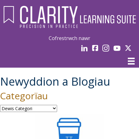
Cofrestrwch nawr
LinkedIn
facebook
Instagram
YouTube
Linked
Newyddion a Blogiau
Categorïau
Categorïau