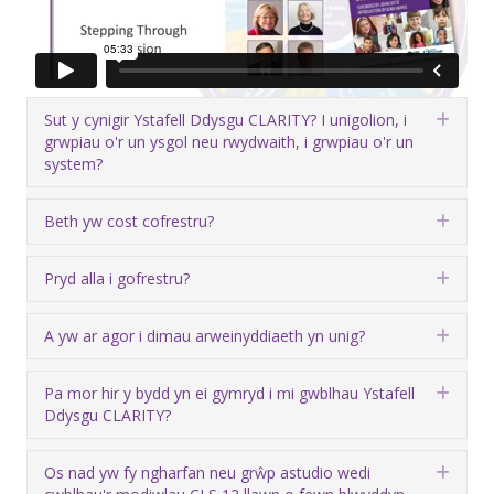
Sut y cynigir Ystafell Ddysgu CLARITY? I unigolion, i
Eha
grwpiau o'r un ysgol neu rwydwaith, i grwpiau o'r un
system?
Beth yw cost cofrestru?
Eha
Pryd alla i gofrestru?
Eha
A yw ar agor i dimau arweinyddiaeth yn unig?
Eha
Pa mor hir y bydd yn ei gymryd i mi gwblhau Ystafell
Eha
Ddysgu CLARITY?
Os nad yw fy ngharfan neu grŵp astudio wedi
Eha