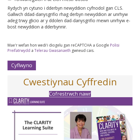
Rydych yn cytuno i dderbyn newyddion cyfnodol gan CLS.
Gallwch ddad-danysgrifio rhag derbyn newyddion ar unrhyw
adeg trwy glicio ar y ddolen dad-danysgrifio mewn unrhyw e-
bost newyddion a dderbynnir.
Mae'r wefan hon wedi'i diogelu gan reCAPTCHA a Google
Polisi
Preifatrwydd
a
Telerau Gwasanaeth
gwneud cais.
Cwestiynau Cyffredin
Cofrestrwch nawr