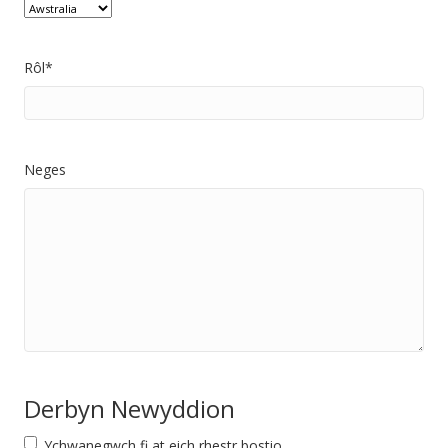
Rôl
*
Neges
Derbyn Newyddion
Ychwanegwch fi at eich rhestr bostio