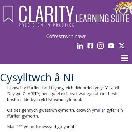
Cofrestrwch nawr
LinkedIn
facebook
Instagram
YouTube
Linked
Cysylltwch â Ni
Llenwch y ffurflen isod i fynegi eich diddordeb yn yr Ystafell
Ddysgu CLARITY, neu i gael eich hychwanegu at ein rhestr
bostio i dderbyn cylchlythyrau cyfnodol.
Os oes gennych gwestiwn cymorth, cliciwch
yma
ar gyfer ein
ffurflen gymorth.
Mae "
*
" yn nodi meysydd gofynnol