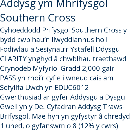
Addysg ym Mhrifysgol
Southern Cross
Cyhoeddodd Prifysgol Southern Cross y
bydd cwblhau’n llwyddiannus holl
Fodiwlau a Sesiynau’r Ystafell Ddysgu
CLARITY ynghyd â chwblhau traethawd
Crynodeb Myfyriol Gradd 2,000 gair
PASS yn rhoi’r cyfle i wneud cais am
Sefyllfa Uwch yn EDUC6012
Gwerthusiad ar gyfer Addysgu a Dysgu
Gwell yn y De. Cyfadran Addysg Traws-
Brifysgol. Mae hyn yn gyfystyr â chredyd
1 uned, o gyfanswm o 8 (12% y cwrs)