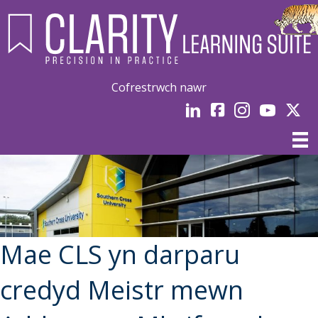
Cofrestrwch nawr
LinkedIn
facebook
Instagram
YouTube
Linked
Mae CLS yn darparu
credyd Meistr mewn