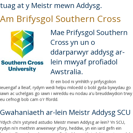
tuag at y Meistr mewn Addysg.
Am Brifysgol Southern Cross
Mae Prifysgol Southern
Cross yn un o
ddarparwyr addysg ar-
lein mwyaf profiadol
Awstralia.
Er ein bod ni ymhlith y prifysgolion
ieuengaf a lleiaf, rydym wedi helpu miloedd o bobl gyda bywydau go
iawn ac uchelgais go iawn i wireddu eu nodau a'u breuddwydion trwy
eu cefnogi bob cam o'r ffordd.
Gwahaniaeth ar-lein Meistr Addysg SCU
Ydych chi'n ystyried astudio Meistr mewn Addysg ar-lein? Yn SCU,
rydyn ni'n meithrin arweinwyr yfory, heddiw, yn ein iard gefn ein