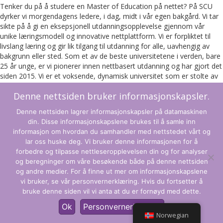
Tenker du på å studere en Master of Education på nettet? På SCU
dyrker vi morgendagens ledere, i dag, midt i vår egen bakgård. Vi tar
sikte på å gi en eksepsjonell utdanningsopplevelse gjennom vår
unike læringsmodell og innovative nettplattform. Vi er forpliktet til
livslang læring og gir lik tilgang til utdanning for alle, uavhengig av
bakgrunn eller sted. Som et av de beste universitetene i verden, bare
25 år unge, er vi pionerer innen nettbasert utdanning og har gjort det
siden 2015. Vi er et voksende, dynamisk universitet som er stolte av
å være en game changer og leder innen utdanning . Det er
Denne nettsiden bruker informasjonskapsler.
forskjellen på SCU Online og hvorfor du bør studere en Master of
Education online hos oss.
Denne nettsiden lagrer informasjonskapsler på datamaskinen
din. Disse informasjonskapslene brukes til å samle inn
Les mer om SCU Master of Education
her
.
informasjon om hvordan du samhandler med nettstedet vårt og
Registrer deg nå
lar oss huske deg. Vi bruker denne informasjonen for å
forbedre og tilpasse nettleseropplevelsen din og for analyser
og beregninger om våre besøkende både på denne nettsiden
Vilkår og betingelser
og andre medier. For å finne ut mer om informasjonskapslene
vi bruker, se vår personvernerklæring. Hvis du fortsetter å
Personvernregler
bruke denne siden vil vi anta at du er fornøyd med dette.
© CLARITY Learning Suite. Alle rettigheter forbeholdt.
Ok
Personvernerklæring
Norwegian