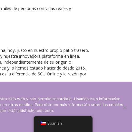
iles de personas con vidas reales y
a, hoy, justo en nuestro propio patio trasero.
y nuestra innovadora plataforma en línea.
s, independientemente de su origen o
ínea y lo hemos estado haciendo desde 2015.
 es la diferencia de SCU Online y la razón por
stro sitio web y nos permite recordarlo. Usamos esta información
mo en otros medios. Para obtener más información sobre las cookies
 que está satisfecho con esto.
© CLARITY Learning Suite. Reservados todos los derechos.
Spanish