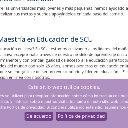
e las universidades más jóvenes y más pequeñas, hemos ayudado a m
realizar sus metas y sueños apoyándolos en cada paso del camino.
a Maestría en Educación de SCU
ucación en línea? En SCU, estamos cultivando a los líderes del mañan
ucativa excepcional a través de nuestro modelo de aprendizaje único 
manente y con brindar igualdad de acceso a la educación para todo
ades del mundo con solo 25 años, somos pioneros en educación en l
 se enorgullece de ser un revolucionario y líder en educación. . Esa
ción en línea con nosotros.
Este sitio web utiliza cookies.
CU
aquí
.
s se utilizan para recopilar información sobre cómo interactúa con nue
Regístrate ahora
nálisis y métricas sobre nuestros visitantes tanto en este sitio web co
tra Política de privacidad. Si continúa utilizando este sitio, asumiremos
Política de privacidad
De acuerdo
Política de privacidad