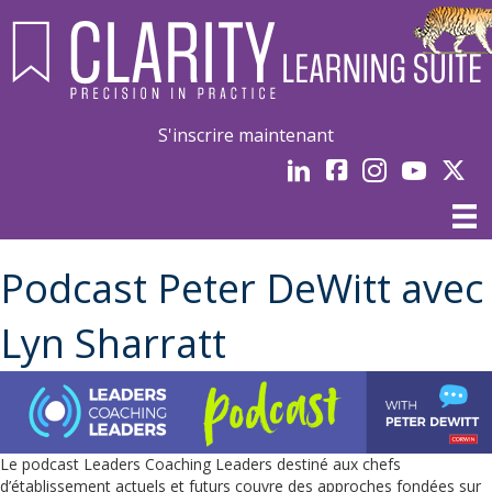
S'inscrire maintenant
LinkedIn
Facebook
Instagram
Youtube
Linked
Podcast Peter DeWitt avec
Lyn Sharratt
Le podcast Leaders Coaching Leaders destiné aux chefs
d’établissement actuels et futurs couvre des approches fondées sur