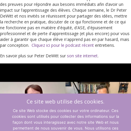
des preuves pour répondre aux besoins immédiats afin d’avoir un
impact sur l’apprentissage des élèves. Chaque semaine, le Dr Peter
DeWitt et nos invités se réunissent pour partager des idées, mettre
la recherche en pratique, discuter de ce qui fonctionne et de ce qui
ne fonctionne pas en matière d'équité, d'ASE, d'épuisement
professionnel et de perte d'apprentissage (et plus encore) pour vous
aider à garantir que chaque élève n'apprend pas en par hasard, mais
par conception.
Cliquez ici pour le podcast récent
entretiens.
En savoir plus sur Peter DeWitt sur
son site internet
.
Ce site web utilise des cookies.
Ce site Web stocke des cookies sur votre ordinateur. Ces
cookies sont utilisés pour collecter des informations sur la
façon dont vous interagissez avec notre site Web et nous
permettent de nous souvenir de vous. Nous utilisons ces