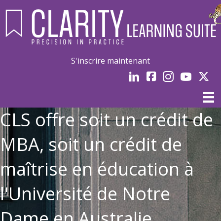
S'inscrire maintenant
LinkedIn
Facebook
Instagram
Youtube
Linked
CLS offre soit un crédit de
MBA, soit un crédit de
maîtrise en éducation à
l'Université de Notre
Dame en Australie.