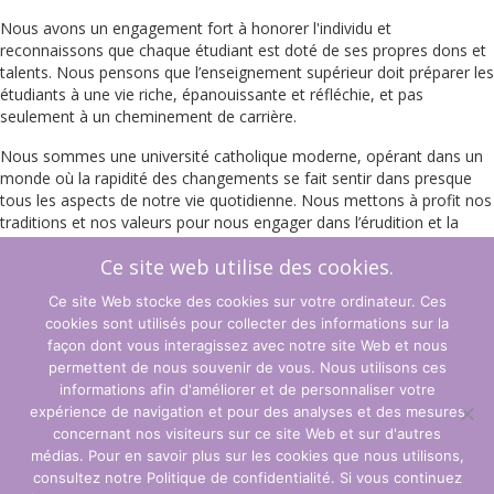
Nous avons un engagement fort à honorer l'individu et
reconnaissons que chaque étudiant est doté de ses propres dons et
talents. Nous pensons que l’enseignement supérieur doit préparer les
étudiants à une vie riche, épanouissante et réfléchie, et pas
seulement à un cheminement de carrière.
Nous sommes une université catholique moderne, opérant dans un
monde où la rapidité des changements se fait sentir dans presque
tous les aspects de notre vie quotidienne. Nous mettons à profit nos
traditions et nos valeurs pour nous engager dans l’érudition et la
recherche, pour faire face aux développements et aux défis du
Ce site web utilise des cookies.
monde moderne, pour servir le bien commun et pour aider tous nos
étudiants à atteindre l’excellence académique que nous promouvons
Ce site Web stocke des cookies sur votre ordinateur. Ces
et attendons.
cookies sont utilisés pour collecter des informations sur la
façon dont vous interagissez avec notre site Web et nous
En savoir plus sur l'École d'éducation de l'UNDA
ici
.
permettent de nous souvenir de vous. Nous utilisons ces
S'inscrire maintenant
informations afin d'améliorer et de personnaliser votre
expérience de navigation et pour des analyses et des mesures
concernant nos visiteurs sur ce site Web et sur d'autres
Termes et conditions
médias. Pour en savoir plus sur les cookies que nous utilisons,
consultez notre Politique de confidentialité. Si vous continuez
politique de confidentialité