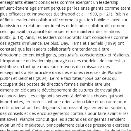
enseignants étaient considérés comme exerçant un leadership
influent étaient également perçues par les enseignants comme étant
plus efficaces et innovantes (Leithwood et al., 1999, p. 121). Rubin a
défini le leadership collaboratif comme la gestion habile et axée sur
la mission de relations pertinentes et le leader collaboratif comme
celui qui avait la capacité de nouer et de maintenir des relations
(2002, p. 18). Ainsi, les leaders collaboratifs sont considérés comme
des agents d’influence. De plus, Day, Harris et Hadfield (1999) ont
constaté que les leaders collaboratifs ont tendance à être
émotionnellement intelligents, persuasifs, consciencieux et résilients.
L'importance du leadership partagé ou des modèles de leadership
distribué en tant que nouveaux moyens de croissance des
enseignants a été articulée dans des études récentes de Planche
(2004) et Belchetz (2004). Le rôle facilitateur joué par ceux qui
occupent des postes de direction formels semble être une
dimension clé dans le développement de cultures de travail plus
collaboratives. Les dirigeants servent à définir les choses qui sont
importantes, en fournissant une orientation claire et un cadre pour
cette orientation. Les dirigeants fournissent également un soutien,
des conseils et des encouragements continus pour faire avancer les
initiatives. Planche conclut que les actions des dirigeants semblent
avoir un rôle médiateur, principalement celui des pressions exercées
sur le personnel. Cette conclusion est confirmée dans l'étude réalisée