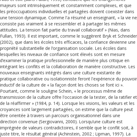
majeurs sont intrinsèquement et constamment complexes, et que
les préoccupations individuelles et partagées doivent coexister dans
une tension dynamique. Comme l'a résumé un enseignant, « la vie ne
consiste pas vraiment à se ressembler et à partager les mêmes
attitudes. La tension fait partie du travail collaboratif » (Nias, dans
Fullan, 1993). Il est important, comme le suggèrent Bryk et Schneider
(2002), que dans les écoles très efficaces, la confiance devienne une
propriété substantielle de l’organisation sociale. Les écoles dans
lesquelles les niveaux de confiance sont élevés sont en mesure
d’examiner la pratique professionnelle de manière plus critique en
intégrant les conflits et la collaboration de manière constructive. Les
nouveaux enseignants intégrés dans une culture existante de
pratique collaborative ou isolationniste feront l'expérience du pouvoir
inductif de la culture de « la façon dont les choses se font ici ».
Pourtant, comme le souligne Schein, « le processus même de
transmission de la culture offre l'occasion de la tester, de la ratifier et
de la réaffirmer » (1984, p. 14). Lorsque les visions, les valeurs et les
croyances sont largement partagées, on estime que la culture peut
être orientée à travers un parcours organisationnel dans une
direction convenue (Sergiovanni, 2000). Lorsqu’une culture est
imprégnée de valeurs contradictoires, il semble que le conflit soit, à
juste titre, le résultat général (Achinstein, 2002 ; Lipman, 1997). La