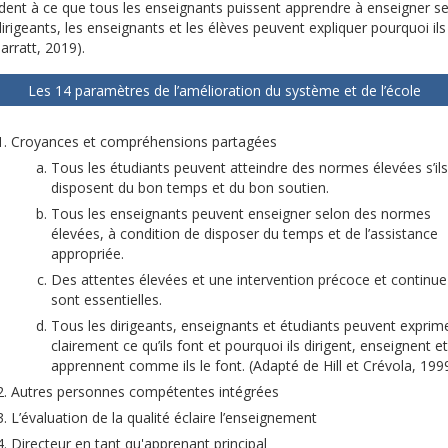
endent à ce que tous les enseignants puissent apprendre à enseigner s
irigeants, les enseignants et les élèves peuvent expliquer pourquoi ils f
arratt, 2019).
Les 14 paramètres de l’amélioration du système et de l’école
Croyances et compréhensions partagées
Tous les étudiants peuvent atteindre des normes élevées s’ils
disposent du bon temps et du bon soutien.
Tous les enseignants peuvent enseigner selon des normes
élevées, à condition de disposer du temps et de l’assistance
appropriée.
Des attentes élevées et une intervention précoce et continue
sont essentielles.
Tous les dirigeants, enseignants et étudiants peuvent exprim
clairement ce qu’ils font et pourquoi ils dirigent, enseignent et
apprennent comme ils le font. (Adapté de Hill et Crévola, 199
Autres personnes compétentes intégrées
L’évaluation de la qualité éclaire l’enseignement
Directeur en tant qu'apprenant principal