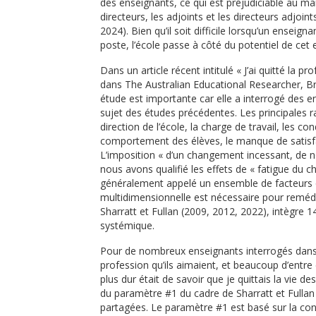
des enseignants, ce qui est préjudiciable au main
directeurs, les adjoints et les directeurs adjoin
2024). Bien qu’il soit difficile lorsqu’un enseig
poste, l’école passe à côté du potentiel de cet 
Dans un article récent intitulé « J’ai quitté la 
dans The Australian Educational Researcher, Bran
étude est importante car elle a interrogé des en
sujet des études précédentes. Les principales 
direction de l’école, la charge de travail, les c
comportement des élèves, le manque de satisfa
L’imposition « d’un changement incessant, de 
nous avons qualifié les effets de « fatigue du c
généralement appelé un ensemble de facteurs qu
multidimensionnelle est nécessaire pour reméd
Sharratt et Fullan (2009, 2012, 2022), intègre 1
systémique.
Pour de nombreux enseignants interrogés dans l
profession qu’ils aimaient, et beaucoup d’entre 
plus dur était de savoir que je quittais la vie
du paramètre #1 du cadre de Sharratt et Fullan 
partagées. Le paramètre #1 est basé sur la con