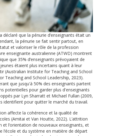
a déclaré que la pénurie d’enseignants était un
ndant, la pénurie se fait sentir partout, en
atut et valoriser le rôle de la profession
œuvre enseignante australienne (ATWD) montrent
ndique que 35% d’enseignants prévoyaient de
jeunes étaient plus incertains quant à leur
ir (Australian Institute for Teaching and School
e for Teaching and School Leadership, 2023).
ggérant que jusqu'à 50% des enseignants partent
ns potentielles pour garder plus d'enseignants
loppés par Lyn Sharratt et Michael Fullan (2009,
dentifient pour quitter le marché du travail.
ion affecte la cohérence et la qualité de
les (Amitai et Van Houtte, 2022). L’attrition
 et l’orientation de nouveaux enseignants, et
 de l’école et du système en matière de départ