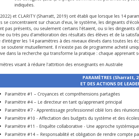
indiquées.
 2022) et CLARITY (Sharratt, 2019) ont établi que lorsque les 14 para
ts se concentraient sur chacun d'eux, le système, les dirigeants d'éco
ient pas présents, ou seulement certains l'étaient, ou si les dirigeants
e ou très peu d'amélioration des résultats des élèves et de la satisfa
le d'intégrer les 14 paramètres à des niveaux élevés dans toutes les é
e soutenir mutuellement. Il n'existe pas de programme acheté uniq
ve dans la recherche qui transforme la pratique : chaque apprenant 
mètres visant à réduire l'attrition des enseignants en Australie
PARAMÈTRES (Sharratt, 2
ET DES ACTIONS DE LEADE
Paramètre #1 – Croyances et compréhensions partagées
Paramètre #4 – Le directeur en tant qu’apprenant principal
Paramètre #7 - Apprentissage professionnel ciblé lors des réunion
Paramètre #10 - Affectation des budgets du système et des écoles
Paramètre #11 - Enquête collaborative - Une approche systémique
Paramètre #14 – Responsabilité et obligation de rendre compte p