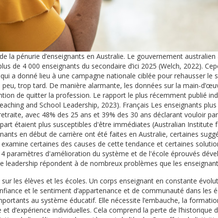
 de la pénurie d’enseignants en Australie. Le gouvernement australien 
 plus de 4 000 enseignants du secondaire d’ici 2025 (Welch, 2022). Cepe
ce qui a donné lieu à une campagne nationale ciblée pour rehausser le st
rop peu, trop tard. De manière alarmante, les données sur la main-d’
ntion de quitter la profession. Le rapport le plus récemment publié i
or Teaching and School Leadership, 2023). Français Les enseignants plus 
retraite, avec 48% des 25 ans et 39% des 30 ans déclarant vouloir part
épart étaient plus susceptibles d'être immédiates (Australian Institut
ignants en début de carrière ont été faites en Australie, certaines su
e examine certaines des causes de cette tendance et certaines solutio
s 14 paramètres d'amélioration du système et de l'école éprouvés déve
de leadership répondent à de nombreux problèmes que les enseignants i
s sur les élèves et les écoles. Un corps enseignant en constante évolut
onfiance et le sentiment d’appartenance et de communauté dans les éco
ortants au système éducatif. Elle nécessite l’embauche, la formation
e et d’expérience individuelles. Cela comprend la perte de l’historique