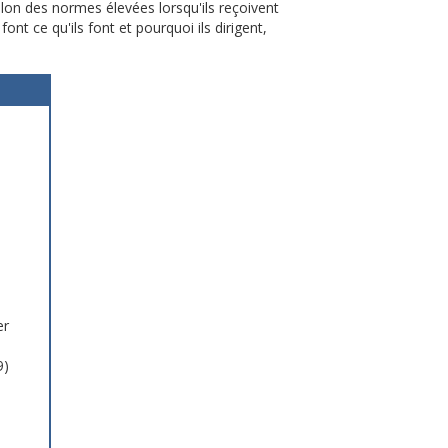
elon des normes élevées lorsqu'ils reçoivent
ont ce qu'ils font et pourquoi ils dirigent,
er
9)