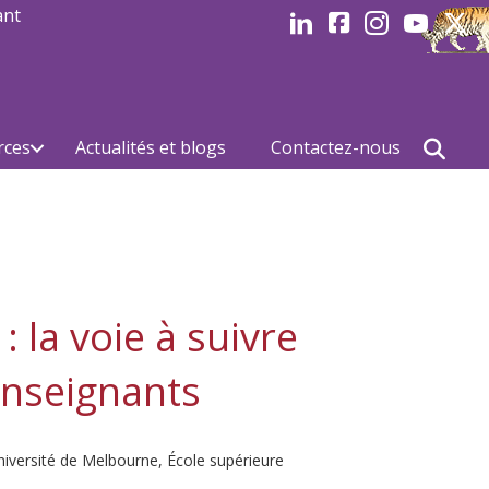
ant
LinkedIn
Facebook
Instagram
Youtube
Linked
rces
Actualités et blogs
Contactez-nous
 la voie à suivre
’enseignants
niversité de Melbourne, École supérieure