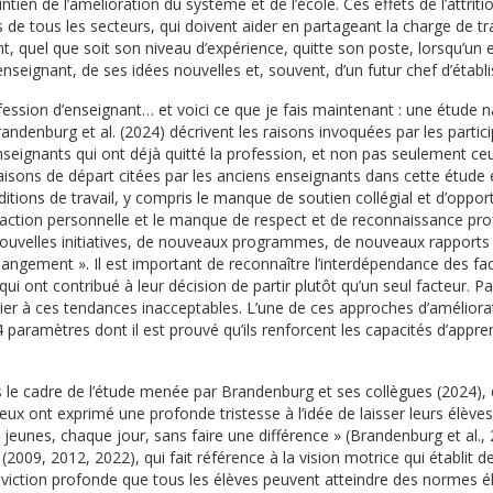
tien de l’amélioration du système et de l’école. Ces effets de l’attriti
ts de tous les secteurs, qui doivent aider en partageant la charge de trav
nant, quel que soit son niveau d’expérience, quitte son poste, lorsqu’u
enseignant, de ses idées nouvelles et, souvent, d’un futur chef d’étab
profession d’enseignant… et voici ce que je fais maintenant : une étude n
denburg et al. (2024) décrivent les raisons invoquées par les participa
seignants qui ont déjà quitté la profession, et non pas seulement ceux q
raisons de départ citées par les anciens enseignants dans cette étud
onditions de travail, y compris le manque de soutien collégial et d’oppo
ction personnelle et le manque de respect et de reconnaissance profe
nouvelles initiatives, de nouveaux programmes, de nouveaux rapports 
hangement ». Il est important de reconnaître l’interdépendance des fact
i ont contribué à leur décision de partir plutôt qu’un seul facteur. 
ier à ces tendances inacceptables. L’une de ces approches d’amélior
4 paramètres dont il est prouvé qu’ils renforcent les capacités d’appr
e cadre de l’étude menée par Brandenburg et ses collègues (2024), qui
eux ont exprimé une profonde tristesse à l’idée de laisser leurs élèves 
 des jeunes, chaque jour, sans faire une différence » (Brandenburg et 
(2009, 2012, 2022), qui fait référence à la vision motrice qui établi
viction profonde que tous les élèves peuvent atteindre des normes él