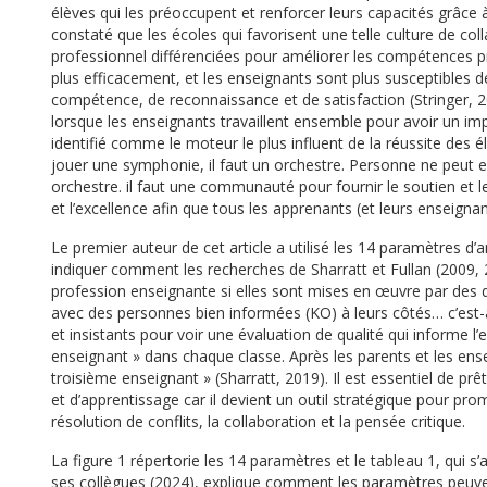
élèves qui les préoccupent et renforcer leurs capacités grâce à
constaté que les écoles qui favorisent une telle culture de co
professionnel différenciées pour améliorer les compétences p
plus efficacement, et les enseignants sont plus susceptibles d
compétence, de reconnaissance et de satisfaction (Stringer, 202
lorsque les enseignants travaillent ensemble pour avoir un imp
identifié comme le moteur le plus influent de la réussite des
jouer une symphonie, il faut un orchestre. Personne ne peut en
orchestre. il faut une communauté pour fournir le soutien et l
et l’excellence afin que tous les apprenants (et leurs enseigna
Le premier auteur de cet article a utilisé les 14 paramètres d’
indiquer comment les recherches de Sharratt et Fullan (2009, 
profession enseignante si elles sont mises en œuvre par des dir
avec des personnes bien informées (KO) à leurs côtés… c’est-
et insistants pour voir une évaluation de qualité qui informe 
enseignant » dans chaque classe. Après les parents et les ense
troisième enseignant » (Sharratt, 2019). Il est essentiel de p
et d’apprentissage car il devient un outil stratégique pour pro
résolution de conflits, la collaboration et la pensée critique.
La figure 1 répertorie les 14 paramètres et le tableau 1, qui 
ses collègues (2024), explique comment les paramètres peuvent