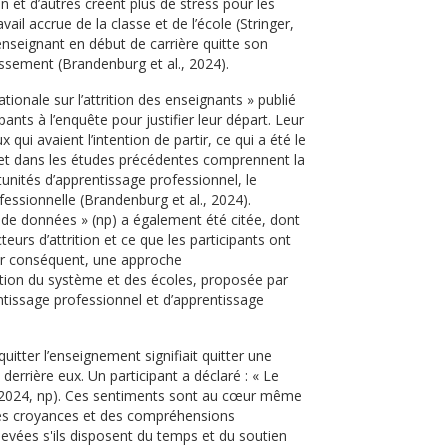
on et d’autres créent plus de stress pour les
ail accrue de la classe et de l’école (Stringer,
n enseignant en début de carrière quitte son
lissement (Brandenburg et al., 2024).
ationale sur l’attrition des enseignants » publié
nts à l’enquête pour justifier leur départ. Leur
ui avaient l’intention de partir, ce qui a été le
e et dans les études précédentes comprennent la
rtunités d’apprentissage professionnel, le
ssionnelle (Brandenburg et al., 2024).
de données » (np) a également été citée, dont
eurs d’attrition et ce que les participants ont
Par conséquent, une approche
ation du système et des écoles, proposée par
entissage professionnel et d’apprentissage
tter l’enseignement signifiait quitter une
derrière eux. Un participant a déclaré : « Le
al., 2024, np). Ces sentiments sont au cœur même
t des croyances et des compréhensions
evées s'ils disposent du temps et du soutien