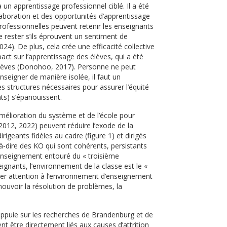
 un apprentissage professionnel ciblé. Il a été
llaboration et des opportunités d’apprentissage
rofessionnelles peuvent retenir les enseignants
e rester s’ils éprouvent un sentiment de
4). De plus, cela crée une efficacité collective
act sur l’apprentissage des élèves, qui a été
 élèves (Donohoo, 2017). Personne ne peut
seigner de manière isolée, il faut un
es structures nécessaires pour assurer l’équité
nts) s’épanouissent.
amélioration du système et de l’école pour
2012, 2022) peuvent réduire l’exode de la
igeants fidèles au cadre (figure 1) et dirigés
à-dire des KO qui sont cohérents, persistants
l’enseignement entouré du « troisième
ignants, l’environnement de la classe est le «
rêter attention à l’environnement d’enseignement
mouvoir la résolution de problèmes, la
s’appuie sur les recherches de Brandenburg et de
 être directement liés aux causes d’attrition