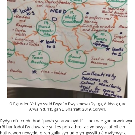
O Eglurder: Yr Hyn sydd Fwyaf o Bwys mewn Dysgu, Addysgu, ac
Arwain (t. 11), gan L. Sharratt, 2019, Corwin.
Rydyn ni'n credu bod "pawb yn arweinydd!" ... ac mae gan arweinwyr
rôl hanfodol i'w chwarae yn lles pob athro, ac yn bwysicaf oll ein
hathrawon newydd, o ran gallu symud o ymgysylltu â myfyrwyr a