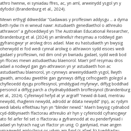
athro hwnnw, ei syniadau ffres, ac, yn aml, arweinydd ysgol yn y
dyfodol (Brandenburg et al., 2024).
Mewn erthygl ddiweddar “Gadawais y proffesiwn addysgu ... a dyma
beth rydw i'n ei wneud nawr: Astudiaeth genedlaethol o athreulio
athrawon” a gyhoeddwyd yn The Australian Educational Researcher,
Brandenburg et al. (2024) yn amlinellu’r rhesymau a roddwyd gan
gyfranogwyr yr arolwg dros adael. Mae eu hastudiaeth yn bwysig
oherwydd ei fod wedi cynnal arolwg o athrawon sydd eisoes wedi
gadael y proffesiwn, nid dim ond yn bwriadu gadael, sydd wedi bod
yn ffocws mewn astudiaethau blaenorol. Mae’r prif resymau dros
adael a nodwyd gan gyn-athrawon yn yr astudiaeth hon ac
astudiaethau blaenorol, yn cynnwys arweinyddiaeth ysgol, llwyth
gwaith, amodau gweithle gan gynnwys diffyg cefnogaeth golegol a
chyfleoedd dysgu proffesiynol, ymddygiad myfyrwyr, diffyg boddhad
personol a diffyg parch a chydnabyddiaeth broffesiynol (Brandenburg
et al., 2024). Cyfeiriwyd hefyd at yr argraff “newid di-baid, mentrau
newydd, rhaglenni newydd, adrodd ar ddata newydd” (np), ac rydym
wedi labelu effeithiau hyn yn “blinder newid.” Mae’n bwysig cydnabod
cyd-ddibyniaeth ffactorau athreulio a’r hyn y cyfeiriodd cyfranogwyr
ato fel arfer fel set o ffactorau a gyfrannodd at eu penderfyniad i
adael yn hytrach nag un ffactor yn unig. O ganlyniad, mae angen
ymagwedd amlochrog os ydym am fynd i'r afael â'r tueddiadau