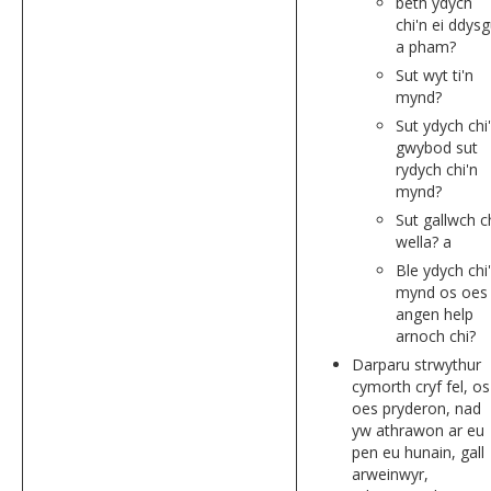
beth ydych
chi'n ei ddys
a pham?
Sut wyt ti'n
mynd?
Sut ydych chi
gwybod sut
rydych chi'n
mynd?
Sut gallwch c
wella? a
Ble ydych chi
mynd os oes
angen help
arnoch chi?
Darparu strwythur
cymorth cryf fel, os
oes pryderon, nad
yw athrawon ar eu
pen eu hunain, gall
arweinwyr,