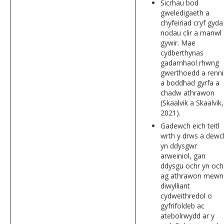
Sicrhau bod
gweledigaeth a
chyfeiriad cryf gyda
nodau clir a manwl
gywir. Mae
cydberthynas
gadarnhaol rhwng
gwerthoedd a renni
a boddhad gyrfa a
chadw athrawon
(Skaalvik a Skaalvik,
2021).
Gadewch eich teitl
wrth y drws a dewc
yn ddysgwr
arweiniol, gan
ddysgu ochr yn och
ag athrawon mewn
diwylliant
cydweithredol o
gyfrifoldeb ac
atebolrwydd ar y