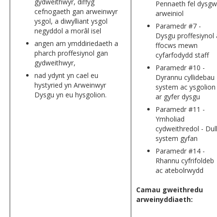
gydweithwyr, diffyg
Pennaeth fel dysgw
cefnogaeth gan arweinwyr
arweiniol
ysgol, a diwylliant ysgol
Paramedr #7 -
negyddol a morâl isel
Dysgu proffesiynol 
angen am ymddiriedaeth a
ffocws mewn
pharch proffesiynol gan
cyfarfodydd staff
gydweithwyr,
Paramedr #10 -
nad ydynt yn cael eu
Dyrannu cyllidebau
hystyried yn Arweinwyr
system ac ysgolion
Dysgu yn eu hysgolion.
ar gyfer dysgu
Paramedr #11 -
Ymholiad
cydweithredol - Dul
system gyfan
Paramedr #14 -
Rhannu cyfrifoldeb
ac atebolrwydd
Camau gweithredu
arweinyddiaeth: