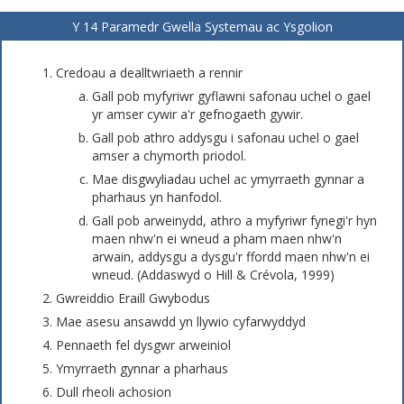
Y 14 Paramedr Gwella Systemau ac Ysgolion
Credoau a dealltwriaeth a rennir
Gall pob myfyriwr gyflawni safonau uchel o gael
yr amser cywir a'r gefnogaeth gywir.
Gall pob athro addysgu i safonau uchel o gael
amser a chymorth priodol.
Mae disgwyliadau uchel ac ymyrraeth gynnar a
pharhaus yn hanfodol.
Gall pob arweinydd, athro a myfyriwr fynegi'r hyn
maen nhw'n ei wneud a pham maen nhw'n
arwain, addysgu a dysgu'r ffordd maen nhw'n ei
wneud. (Addaswyd o Hill & Crévola, 1999)
Gwreiddio Eraill Gwybodus
Mae asesu ansawdd yn llywio cyfarwyddyd
Pennaeth fel dysgwr arweiniol
Ymyrraeth gynnar a pharhaus
Dull rheoli achosion