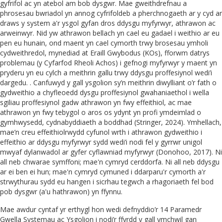
gyfrifol ac yn atebol am bob dysgwr. Mae gweithdrefnau a
phrosesau bwriadol yn annog cyfrifoldeb a pherchnogaeth ar y cyd ar
draws y system a'r ysgol gyfan dros ddysgu myfyrwyr, athrawon ac
arweinwyr. Nid yw athrawon bellach yn cael eu gadael i weithio ar eu
pen eu hunain, ond maent yn cael cymorth trwy brosesau ymholi
cydweithredol, mynediad at Eraill Gwybodus (KOs), fforwm datrys
problemau (y Cyfarfod Rheoli Achos) i gefnogi myfyrwyr y maent yn
pryderu yn eu cylch a meithrin gallu trwy ddysgu proffesiynol wedi’i
dargedu. . Canfuwyd y gall ysgolion sy’n meithrin diwylliant o’r fath o
gydweithio a chyfleoedd dysgu proffesiynol gwahaniaethol i wella
sgiliau proffesiynol gadw athrawon yn fwy effeithiol, ac mae
athrawon yn fwy tebygol o aros os ydynt yn profi ymdeimlad o
gymhwysedd, cydnabyddiaeth a boddhad (Stringer, 2024). Ymhellach,
mae’n creu effeithiolrwydd cyfunol wrth i athrawon gydweithio i
effeithio ar ddysgu myfyrwyr sydd wedi’i nodi fel y gyrrwr unigol
mwyaf dylanwadol ar gyfer cyflawniad myfyrwyr (Donohoo, 2017). Ni
all neb chwarae symffoni; mae'n cymryd cerddorfa. Ni all neb ddysgu
ar ei ben ei hun; mae'n cymryd cymuned i ddarparu'r cymorth a'r
strwythurau sydd eu hangen i sicrhau tegwch a rhagoriaeth fel bod
pob dysgwr (a'u hathrawon) yn ffynnu.
Mae awdur cyntaf yr erthygl hon wedi defnyddio’r 14 Paramedr
Gwella Systemau ac Ysgolion i nodi’r ffyrdd y gall ymchwil gan