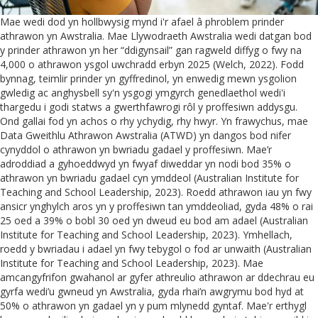
Mae wedi dod yn hollbwysig mynd i'r afael â phroblem prinder
athrawon yn Awstralia. Mae Llywodraeth Awstralia wedi datgan bod
y prinder athrawon yn her “ddigynsail” gan ragweld diffyg o fwy na
4,000 o athrawon ysgol uwchradd erbyn 2025 (Welch, 2022). Fodd
bynnag, teimlir prinder yn gyffredinol, yn enwedig mewn ysgolion
gwledig ac anghysbell sy'n ysgogi ymgyrch genedlaethol wedi'i
thargedu i godi statws a gwerthfawrogi rôl y proffesiwn addysgu.
Ond gallai fod yn achos o rhy ychydig, rhy hwyr. Yn frawychus, mae
Data Gweithlu Athrawon Awstralia (ATWD) yn dangos bod nifer
cynyddol o athrawon yn bwriadu gadael y proffesiwn. Mae’r
adroddiad a gyhoeddwyd yn fwyaf diweddar yn nodi bod 35% o
athrawon yn bwriadu gadael cyn ymddeol (Australian Institute for
Teaching and School Leadership, 2023). Roedd athrawon iau yn fwy
ansicr ynghylch aros yn y proffesiwn tan ymddeoliad, gyda 48% o rai
25 oed a 39% o bobl 30 oed yn dweud eu bod am adael (Australian
Institute for Teaching and School Leadership, 2023). Ymhellach,
roedd y bwriadau i adael yn fwy tebygol o fod ar unwaith (Australian
Institute for Teaching and School Leadership, 2023). Mae
amcangyfrifon gwahanol ar gyfer athreulio athrawon ar ddechrau eu
gyrfa wedi’u gwneud yn Awstralia, gyda rhai’n awgrymu bod hyd at
50% o athrawon yn gadael yn y pum mlynedd gyntaf. Mae'r erthygl