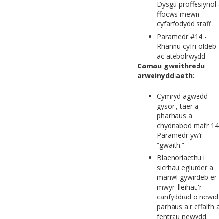
Dysgu proffesiynol 
ffocws mewn
cyfarfodydd staff
Paramedr #14 -
Rhannu cyfrifoldeb
ac atebolrwydd
Camau gweithredu
arweinyddiaeth:
Cymryd agwedd
gyson, taer a
pharhaus a
chydnabod mai’r 14
Paramedr yw’r
“gwaith.”
Blaenoriaethu i
sicrhau eglurder a
manwl gywirdeb er
mwyn lleihau'r
canfyddiad o newid
parhaus a'r effaith 
fentrau newydd.