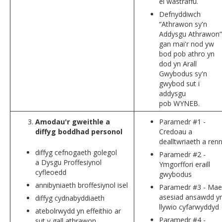
ei wastraffu.
Defnyddiwch
“Athrawon sy'n
Addysgu Athrawon”
gan mai'r nod yw
bod pob athro yn
dod yn Arall
Gwybodus sy'n
gwybod sut i
addysgu
pob WYNEB.
Amodau'r gweithle a
Paramedr #1 -
diffyg boddhad personol
Credoau a
dealltwriaeth a renn
diffyg cefnogaeth golegol
Paramedr #2 -
a Dysgu Proffesiynol
Ymgorffori eraill
cyfleoedd
gwybodus
annibyniaeth broffesiynol isel
Paramedr #3 - Mae
asesiad ansawdd y
diffyg cydnabyddiaeth
llywio cyfarwyddyd
atebolrwydd yn effeithio ar
Paramedr #4 -
sut y gall athrawon