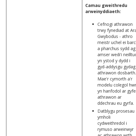
Camau gweithredu
arweinyddiaeth:
Cefnogi athrawon
trwy fynediad at Ara
Gwybodus - athro
meistr uchel ei bar
a pharchus sydd ag
amser wedi'i neilltu
yn ystod y dydd i
gyd-addysgu gydag
athrawon dosbarth.
Mae'r cymorth a'r
modelu colegol hw
yn hanfodol ar gyfe
athrawon ar
ddechrau eu gyrfa.
Datblygu prosesau
ymholi
cydweithredol i
rymuso arweinwyr
ac athrawon wrth