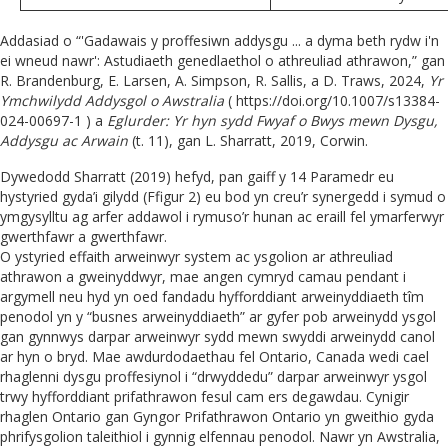
Addasiad o “'Gadawais y proffesiwn addysgu ... a dyma beth rydw i'n
ei wneud nawr': Astudiaeth genedlaethol o athreuliad athrawon,” gan
R. Brandenburg, E. Larsen, A. Simpson, R. Sallis, a D. Traws, 2024,
Yr
Ymchwilydd Addysgol o Awstralia
( https://doi.org/10.1007/s13384-
024-00697-1 ) a
Eglurder: Yr hyn sydd Fwyaf o Bwys mewn Dysgu,
Addysgu ac Arwain
(t. 11), gan L. Sharratt, 2019, Corwin.
Dywedodd Sharratt (2019) hefyd, pan gaiff y 14 Paramedr eu
hystyried gyda’i gilydd (Ffigur 2) eu bod yn creu’r synergedd i symud o
ymgysylltu ag arfer addawol i rymuso’r hunan ac eraill fel ymarferwyr
gwerthfawr a gwerthfawr.
O ystyried effaith arweinwyr system ac ysgolion ar athreuliad
athrawon a gweinyddwyr, mae angen cymryd camau pendant i
argymell neu hyd yn oed fandadu hyfforddiant arweinyddiaeth tîm
penodol yn y “busnes arweinyddiaeth” ar gyfer pob arweinydd ysgol
gan gynnwys darpar arweinwyr sydd mewn swyddi arweinydd canol
ar hyn o bryd. Mae awdurdodaethau fel Ontario, Canada wedi cael
rhaglenni dysgu proffesiynol i “drwyddedu” darpar arweinwyr ysgol
trwy hyfforddiant prifathrawon fesul cam ers degawdau. Cynigir
rhaglen Ontario gan Gyngor Prifathrawon Ontario yn gweithio gyda
phrifysgolion taleithiol i gynnig elfennau penodol. Nawr yn Awstralia,