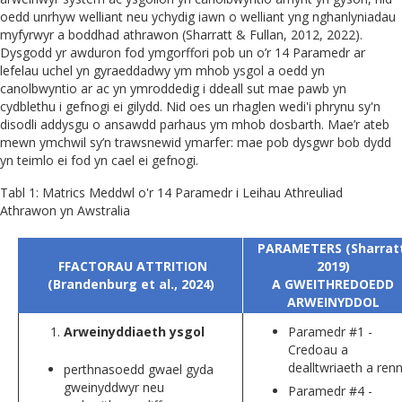
oedd unrhyw welliant neu ychydig iawn o welliant yng nghanlyniadau
myfyrwyr a boddhad athrawon (Sharratt & Fullan, 2012, 2022).
Dysgodd yr awduron fod ymgorffori pob un o’r 14 Paramedr ar
lefelau uchel yn gyraeddadwy ym mhob ysgol a oedd yn
canolbwyntio ar ac yn ymroddedig i ddeall sut mae pawb yn
cydblethu i gefnogi ei gilydd. Nid oes un rhaglen wedi'i phrynu sy'n
disodli addysgu o ansawdd parhaus ym mhob dosbarth. Mae’r ateb
mewn ymchwil sy’n trawsnewid ymarfer: mae pob dysgwr bob dydd
yn teimlo ei fod yn cael ei gefnogi.
Tabl 1: Matrics Meddwl o'r 14 Paramedr i Leihau Athreuliad
Athrawon yn Awstralia
PARAMETERS (Sharratt
FFACTORAU ATTRITION
2019)
(Brandenburg et al., 2024)
A GWEITHREDOEDD
ARWEINYDDOL
Arweinyddiaeth ysgol
Paramedr #1 -
Credoau a
dealltwriaeth a renn
perthnasoedd gwael gyda
gweinyddwyr neu
Paramedr #4 -