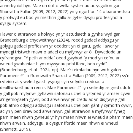
annerbyniol hyn. Mae un dull o wella systemau ac ysgolion gan
Sharratt a Fullan (2009, 2012, 2022) yn ymgorffori 14 o baramedrau
y profwyd eu bod yn meithrin gallu ar gyfer dysgu proffesiynol a
dysgu system.
I lawer o athrawon a holwyd yn yr astudiaeth a gynhaliwyd gan
Brandenburg a chydweithwyr (2024), roedd gadael addysgu yn
golygu gadael proffesiwn yr oeddent yn ei garu, gyda llawer yn
mynegi tristwch mawr o adael eu myfyrwyr ar ôl. Dywedodd un
cyfranogwr, “Y peth anoddaf oedd gwybod fy mod yn cefnu ar
wneud gwahaniaeth ym mywydau pobl ifanc, bob dydd”
(Brandenburg, et al., 2024, np). Mae'r teimladau hyn wrth galon
Paramedr #1 o fframwaith Sharratt a Fullan (2009, 2012, 2022) sy'n
cyfeirio at y weledigaeth ysgogi sy'n sefydlu credoau a
dealltwriaethau a rennir. Mae Paramedr #1 yn seiliedig ar gred ddofn
y gall pob myfyriwr gyflawni safonau uchel o ystyried yr amser cywir
a’r gefnogaeth gywir, bod arweinwyr yn credu ac yn disgwyl y gall
pob athro ddysgu addysgu i safonau uchel pan gânt y cymorth cywir,
ac yn y pen draw bod arweinwyr, gall athrawon a myfyrwyr fynegi
pam maen nhw’n gwneud yr hyn maen nhw’n ei wneud a pham maen
nhw’n arwain, addysgu, a dysgu’r ffordd maen nhw’n ei wneud
(Sharratt, 2019).