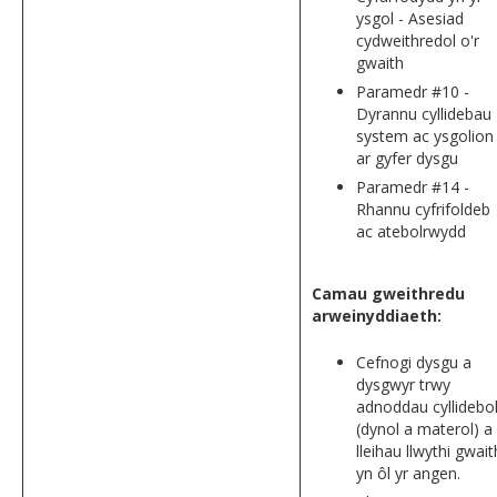
ysgol - Asesiad
cydweithredol o'r
gwaith
Paramedr #10 -
Dyrannu cyllidebau
system ac ysgolion
ar gyfer dysgu
Paramedr #14 -
Rhannu cyfrifoldeb
ac atebolrwydd
Camau gweithredu
arweinyddiaeth:
Cefnogi dysgu a
dysgwyr trwy
adnoddau cyllidebo
(dynol a materol) a
lleihau llwythi gwait
yn ôl yr angen.