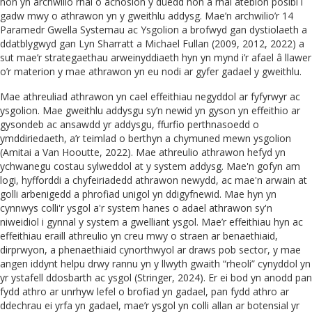
hon yn archwilio rhai o achosion y duedd hon a rhai atebion posibl i
gadw mwy o athrawon yn y gweithlu addysg. Mae’n archwilio’r 14
Paramedr Gwella Systemau ac Ysgolion a brofwyd gan dystiolaeth a
ddatblygwyd gan Lyn Sharratt a Michael Fullan (2009, 2012, 2022) a
sut mae’r strategaethau arweinyddiaeth hyn yn mynd i’r afael â llawer
o’r materion y mae athrawon yn eu nodi ar gyfer gadael y gweithlu.
Mae athreuliad athrawon yn cael effeithiau negyddol ar fyfyrwyr ac
ysgolion. Mae gweithlu addysgu sy’n newid yn gyson yn effeithio ar
gysondeb ac ansawdd yr addysgu, ffurfio perthnasoedd o
ymddiriedaeth, a’r teimlad o berthyn a chymuned mewn ysgolion
(Amitai a Van Hooutte, 2022). Mae athreulio athrawon hefyd yn
ychwanegu costau sylweddol at y system addysg. Mae'n gofyn am
logi, hyfforddi a chyfeiriadedd athrawon newydd, ac mae'n arwain at
golli arbenigedd a phrofiad unigol yn ddigyfnewid. Mae hyn yn
cynnwys colli'r ysgol a'r system hanes o adael athrawon sy'n
niweidiol i gynnal y system a gwelliant ysgol. Mae’r effeithiau hyn ac
effeithiau eraill athreulio yn creu mwy o straen ar benaethiaid,
dirprwyon, a phenaethiaid cynorthwyol ar draws pob sector, y mae
angen iddynt helpu drwy rannu yn y llwyth gwaith “rheoli” cynyddol yn
yr ystafell ddosbarth ac ysgol (Stringer, 2024). Er ei bod yn anodd pan
fydd athro ar unrhyw lefel o brofiad yn gadael, pan fydd athro ar
ddechrau ei yrfa yn gadael, mae’r ysgol yn colli allan ar botensial yr