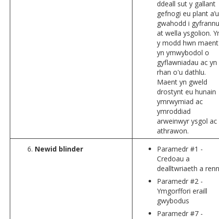
ddeall sut y gallant
gefnogi eu plant a’u
gwahodd i gyfrann
at wella ysgolion. Y
y modd hwn maent
yn ymwybodol o
gyflawniadau ac yn
rhan o'u dathlu.
Maent yn gweld
drostynt eu hunain
ymrwymiad ac
ymroddiad
arweinwyr ysgol ac
athrawon.
Newid blinder
Paramedr #1 -
Credoau a
dealltwriaeth a renn
Paramedr #2 -
Ymgorffori eraill
gwybodus
Paramedr #7 -