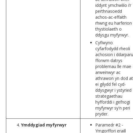
iddynt ymchwilio i’r
perthnasoedd
achos-ac-effaith
rhwng eu harferion
thystiolaeth o
ddysgu myfyrwyr.
Cyflwyno
cyfarfodydd rheoli
achosion i ddarpar
fforwm datrys
problemau lle mae
arweinwyr ac
athrawon yn dod at
ei gilydd fel cyd-
ddysgwyr i ystyried
strategaethau
hyfforddi i gefnogi
myfyrwyr sy'n peri
pryder.
Ymddygiad myfyrwyr
Paramedr #2 -
Ymgorffori eraill