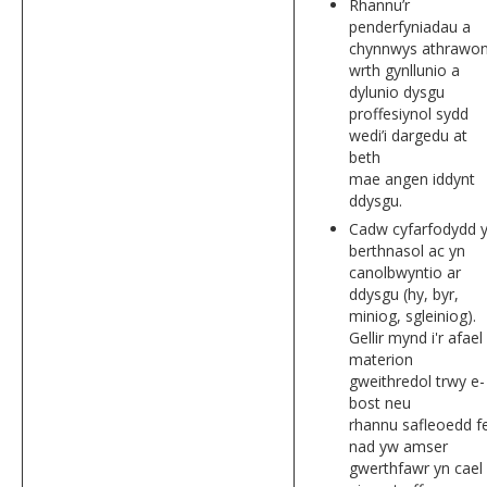
Rhannu’r
penderfyniadau a
chynnwys athrawo
wrth gynllunio a
dylunio dysgu
proffesiynol sydd
wedi’i dargedu at
beth
mae angen iddynt
ddysgu.
Cadw cyfarfodydd 
berthnasol ac yn
canolbwyntio ar
ddysgu (hy, byr,
miniog, sgleiniog).
Gellir mynd i'r afael
materion
gweithredol trwy e-
bost neu
rhannu safleoedd fe
nad yw amser
gwerthfawr yn cael