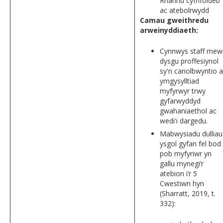
Rhannu cyfrifoldeb
ac atebolrwydd
Camau gweithredu
arweinyddiaeth:
Cynnwys staff mew
dysgu proffesiynol
sy'n canolbwyntio a
ymgysylltiad
myfyrwyr trwy
gyfarwyddyd
gwahaniaethol ac
wedi'i dargedu.
Mabwysiadu dulliau
ysgol gyfan fel bod
pob myfyriwr yn
gallu mynegi’r
atebion i’r 5
Cwestiwn hyn
(Sharratt, 2019, t.
332):