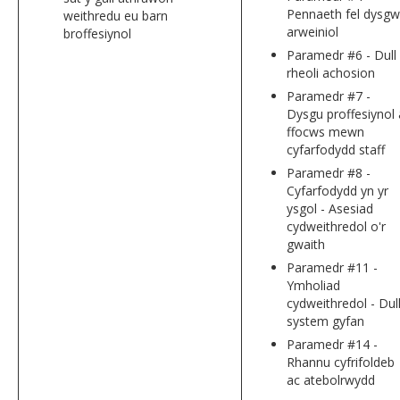
Pennaeth fel dysgw
weithredu eu barn
arweiniol
broffesiynol
Paramedr #6 - Dull
rheoli achosion
Paramedr #7 -
Dysgu proffesiynol 
ffocws mewn
cyfarfodydd staff
Paramedr #8 -
Cyfarfodydd yn yr
ysgol - Asesiad
cydweithredol o'r
gwaith
Paramedr #11 -
Ymholiad
cydweithredol - Dul
system gyfan
Paramedr #14 -
Rhannu cyfrifoldeb
ac atebolrwydd