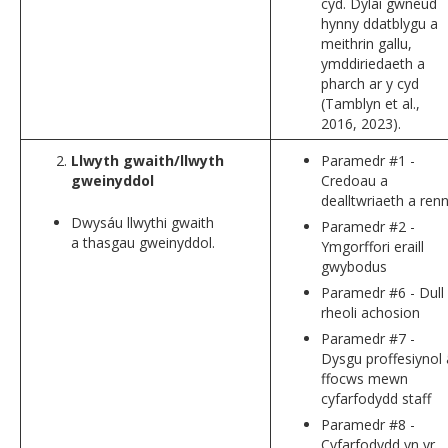
cyd. Dylai gwneud
hynny ddatblygu a
meithrin gallu,
ymddiriedaeth a
pharch ar y cyd
(Tamblyn et al.,
2016, 2023).
Llwyth gwaith/llwyth
Paramedr #1 -
gweinyddol
Credoau a
dealltwriaeth a renn
Dwysáu llwythi gwaith
Paramedr #2 -
a thasgau gweinyddol.
Ymgorffori eraill
gwybodus
Paramedr #6 - Dull
rheoli achosion
Paramedr #7 -
Dysgu proffesiynol 
ffocws mewn
cyfarfodydd staff
Paramedr #8 -
Cyfarfodydd yn yr