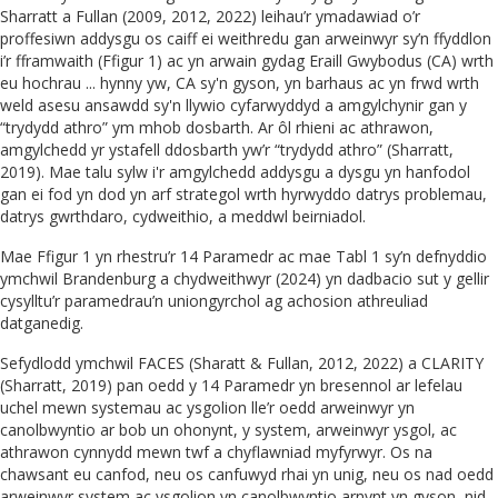
Sharratt a Fullan (2009, 2012, 2022) leihau’r ymadawiad o’r
proffesiwn addysgu os caiff ei weithredu gan arweinwyr sy’n ffyddlon
i’r fframwaith (Ffigur 1) ac yn arwain gydag Eraill Gwybodus (CA) wrth
eu hochrau ... hynny yw, CA sy'n gyson, yn barhaus ac yn frwd wrth
weld asesu ansawdd sy'n llywio cyfarwyddyd a amgylchynir gan y
“trydydd athro” ym mhob dosbarth. Ar ôl rhieni ac athrawon,
amgylchedd yr ystafell ddosbarth yw’r “trydydd athro” (Sharratt,
2019). Mae talu sylw i'r amgylchedd addysgu a dysgu yn hanfodol
gan ei fod yn dod yn arf strategol wrth hyrwyddo datrys problemau,
datrys gwrthdaro, cydweithio, a meddwl beirniadol.
Mae Ffigur 1 yn rhestru’r 14 Paramedr ac mae Tabl 1 sy’n defnyddio
ymchwil Brandenburg a chydweithwyr (2024) yn dadbacio sut y gellir
cysylltu’r paramedrau’n uniongyrchol ag achosion athreuliad
datganedig.
Sefydlodd ymchwil FACES (Sharatt & Fullan, 2012, 2022) a CLARITY
(Sharratt, 2019) pan oedd y 14 Paramedr yn bresennol ar lefelau
uchel mewn systemau ac ysgolion lle’r oedd arweinwyr yn
canolbwyntio ar bob un ohonynt, y system, arweinwyr ysgol, ac
athrawon cynnydd mewn twf a chyflawniad myfyrwyr. Os na
chawsant eu canfod, neu os canfuwyd rhai yn unig, neu os nad oedd
arweinwyr system ac ysgolion yn canolbwyntio arnynt yn gyson, nid