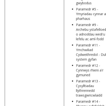
gwybodus
Paramedr #5 -
Ymyriadau cynnar a
pharhaus
Paramedr #9 -
Archebu ystafelloe
o adnoddau wedi'u
lefelu ac aml-fodd
Paramedr #11 -
Ymchwiliad
Cydweithredol - Dul
system gyfan
Paramedr #12 -
Cynnwys rhieni a'r
gymuned
Paramedr #13 -
Cysylltiadau
llythrennedd
trawsgwricwlaidd
Paramedr #14 -