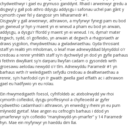
chydweithwyr i gael eu grymuso ganddynt. Rhaid i arweinwyr gredu a
disgwyl y gall pob athro ddysgu addysgu i safonau uchel pan gânt y
cymorth cywir fel y dangosir ym Mharamedr #1.
Disgwylir y gall arweinwyr, athrawon, a myfyrwyr fynegi pam eu bod
yn gwneud yr hyn y maent yn ei wneud a pham eu bod yn arwain,
addysgu, a dysgu'r ffordd y maent yn ei wneud. I ni, dyma’r mater
tegwch, sydd, o’i gofleidio, yn arwain at degwch a rhagoriaeth ar
draws ysgolion, rhwydweithiau a gwladwriaethau. Gyda throsiant
staff yn realiti ym mhobman, o leiaf mae adnewyddiad blynyddol o'r
credoau a rennir ymhlith staff sy'n dychwelyd yn dod yn gyfle parhaus
i feithrin diwylliant sy'n darparu llwyfan cadarn o gysondeb wrth
groesawu aelodau newydd o'r tîm. Adnewyddu Paramedr #1 yn
barhaus wrth i’r weledigaeth sefydlu credoau a dealltwriaethau a
rennir, sy’n hanfodol cyn i’r gwaith gwella gael effaith ac i athrawon
gael eu hadfywio yn eu rolau.
Ein rhwymedigaeth foesol, cyfrifoldeb ac atebolrwydd yw rhoi
cymorth cofleidiol, dysgu proffesiynol a chyfleoedd ar gyfer
cydweithio cadarnhaol i athrawon, yn enwedig y rheini yn eu pum
mlynedd gyntaf. Mae angen eu cefnogi’n barhaus i ddod yn
ymarferwyr sy’n cofleidio “manylrwydd-yn-ymarfer” y 14 Paramedr
hyn. Mae ein myfyrwyr yn haeddu dim llai.