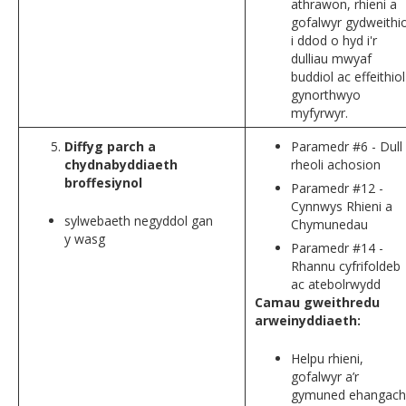
athrawon, rhieni a
gofalwyr gydweithi
i ddod o hyd i'r
dulliau mwyaf
buddiol ac effeithiol
gynorthwyo
myfyrwyr.
Diffyg parch a
Paramedr #6 - Dull
chydnabyddiaeth
rheoli achosion
broffesiynol
Paramedr #12 -
Cynnwys Rhieni a
sylwebaeth negyddol gan
Chymunedau
y wasg
Paramedr #14 -
Rhannu cyfrifoldeb
ac atebolrwydd
Camau gweithredu
arweinyddiaeth:
Helpu rhieni,
gofalwyr a’r
gymuned ehangach 