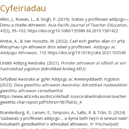
Cyfeiriadau
Allen, J., Rowan, L., & Singh, P. (2019). Statws y proffesiwn addysgu—
Denu a chadw athrawon.
Asia-Pacific Journal of Teacher Education
,
47(2), 99–102. https://doi.org/10.1080/135986 6X.2019.1581422
Amitai, A., & Van Hooutte, M. (2022). Cael eich gwthio allan o'r yrfa:
Rhesymau cyn-athrawon dros adael y proffesiwn.
Addysgu ac
Addysgu Athrawon, 110
. https://doi.org/10.1016/j.tate.2021.103540
Undeb Addysg Awstralia. (2021).
Prinder athrawon a’i effaith ar ein
hadroddiad ysgolion
(Adroddiad Arolwg AEU).
Sefydliad Awstralia ar gyfer Addysgu ac Arweinyddiaeth Ysgolion.
(2023).
Data gweithlu athrawon Awstralia: Adroddiad nodweddion
gweithlu athrawon cenedlaethol
.
https://www.aitsl.edu.au/docs/default-source/atwd/national-teacher-
gweithlu-char-report.pdf?sfvrsn=9b7fa03c_4
Brandenburg, R., Larsen, E., Simpson, A., Sallis, R. & Trần, D. (2024).
'Gadawais y proffesiwn addysgu ... a dyma beth rwy'n ei wneud nawr':
Astudiaeth genedlaethol o athreuliad athrawon.
Yr Ymchwilydd