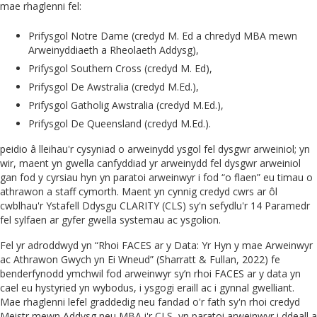
mae rhaglenni fel:
Prifysgol Notre Dame (credyd M. Ed a chredyd MBA mewn
Arweinyddiaeth a Rheolaeth Addysg),
Prifysgol Southern Cross (credyd M. Ed),
Prifysgol De Awstralia (credyd M.Ed.),
Prifysgol Gatholig Awstralia (credyd M.Ed.),
Prifysgol De Queensland (credyd M.Ed.).
peidio â lleihau'r cysyniad o arweinydd ysgol fel dysgwr arweiniol; yn
wir, maent yn gwella canfyddiad yr arweinydd fel dysgwr arweiniol
gan fod y cyrsiau hyn yn paratoi arweinwyr i fod “o flaen” eu timau o
athrawon a staff cymorth. Maent yn cynnig credyd cwrs ar ôl
cwblhau'r Ystafell Ddysgu CLARITY (CLS) sy'n sefydlu'r 14 Paramedr
fel sylfaen ar gyfer gwella systemau ac ysgolion.
Fel yr adroddwyd yn “Rhoi FACES ar y Data: Yr Hyn y mae Arweinwyr
ac Athrawon Gwych yn Ei Wneud” (Sharratt & Fullan, 2022) fe
benderfynodd ymchwil fod arweinwyr sy’n rhoi FACES ar y data yn
cael eu hystyried yn wybodus, i ysgogi eraill ac i gynnal gwelliant.
Mae rhaglenni lefel graddedig neu fandad o'r fath sy'n rhoi credyd
Meistr mewn Addysg neu MBA i'r CLS, yn paratoi arweinwyr i ddeall a