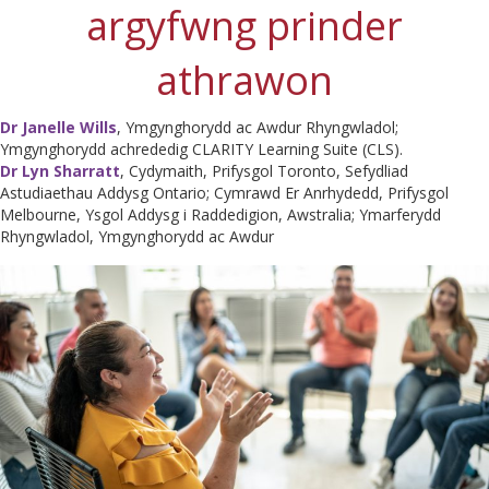
argyfwng prinder
athrawon
Dr Janelle Wills
, Ymgynghorydd ac Awdur Rhyngwladol;
Ymgynghorydd achrededig CLARITY Learning Suite (CLS).
Dr Lyn Sharratt
, Cydymaith, Prifysgol Toronto, Sefydliad
Astudiaethau Addysg Ontario; Cymrawd Er Anrhydedd, Prifysgol
Melbourne, Ysgol Addysg i Raddedigion, Awstralia; Ymarferydd
Rhyngwladol, Ymgynghorydd ac Awdur