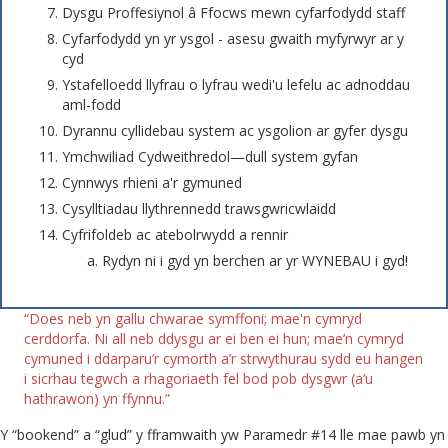
Dysgu Proffesiynol â Ffocws mewn cyfarfodydd staff
Cyfarfodydd yn yr ysgol - asesu gwaith myfyrwyr ar y
cyd
Ystafelloedd llyfrau o lyfrau wedi'u lefelu ac adnoddau
aml-fodd
Dyrannu cyllidebau system ac ysgolion ar gyfer dysgu
Ymchwiliad Cydweithredol—dull system gyfan
Cynnwys rhieni a'r gymuned
Cysylltiadau llythrennedd trawsgwricwlaidd
Cyfrifoldeb ac atebolrwydd a rennir
Rydyn ni i gyd yn berchen ar yr WYNEBAU i gyd!
“Does neb yn gallu chwarae symffoni; mae'n cymryd
cerddorfa. Ni all neb ddysgu ar ei ben ei hun; mae’n cymryd
cymuned i ddarparu’r cymorth a’r strwythurau sydd eu hangen
i sicrhau tegwch a rhagoriaeth fel bod pob dysgwr (a’u
hathrawon) yn ffynnu.”
Y “bookend” a “glud” y fframwaith yw Paramedr #14 lle mae pawb yn