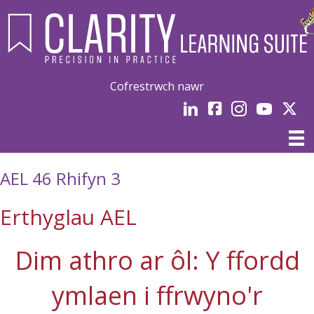
Cofrestrwch nawr
LinkedIn
facebook
Instagram
YouTube
Linked
AEL 46 Rhifyn 3
Erthyglau AEL
Dim athro ar ôl: Y ffordd
ymlaen i ffrwyno'r