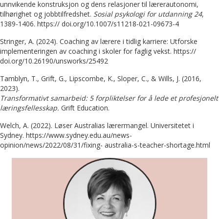
unnvikende konstruksjon og dens relasjoner til lærerautonomi,
tilhørighet og jobbtilfredshet.
Sosial psykologi for utdanning 24
,
1389-1406. https:// doi.org/10.1007/s11218-021-09673-4
Stringer, A. (2024). Coaching av lærere i tidlig karriere: Utforske
implementeringen av coaching i skoler for faglig vekst. https://
doi.org/10.26190/unsworks/25492
Tamblyn, T., Grift, G., Lipscombe, K., Sloper, C., & Wills, J. (2016,
2023).
Transformativt samarbeid: 5 forpliktelser for å lede et profesjonelt
læringsfellesskap.
Grift Education.
Welch, A. (2022). Løser Australias lærermangel. Universitetet i
Sydney. https://www.sydney.edu.au/news-
opinion/news/2022/08/31/fixing- australia-s-teacher-shortage.html