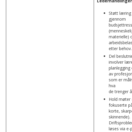
Lederhandlinger
Støtt læring
gjennom
budsjettres
(menneskeli
materielle) 
arbeidsbela
etter behov.
Del beslutn
involver lære
planlegging
av profesjon
som er målr
hva
de trenger å
Hold møter 
fokuserte på
korte, skarp
skinnende).
Driftsprobl
løses via e-p