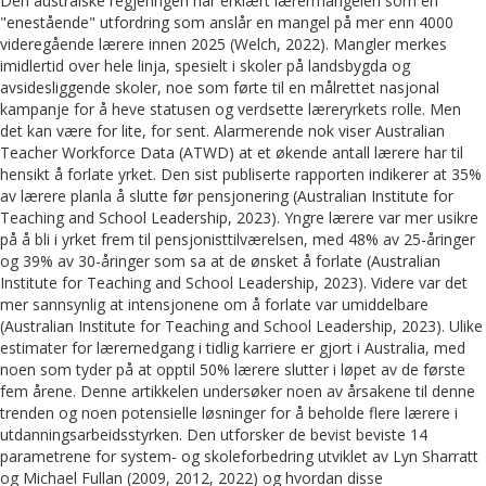
Den australske regjeringen har erklært lærermangelen som en
"enestående" utfordring som anslår en mangel på mer enn 4000
videregående lærere innen 2025 (Welch, 2022). Mangler merkes
imidlertid over hele linja, spesielt i skoler på landsbygda og
avsidesliggende skoler, noe som førte til en målrettet nasjonal
kampanje for å heve statusen og verdsette læreryrkets rolle. Men
det kan være for lite, for sent. Alarmerende nok viser Australian
Teacher Workforce Data (ATWD) at et økende antall lærere har til
hensikt å forlate yrket. Den sist publiserte rapporten indikerer at 35%
av lærere planla å slutte før pensjonering (Australian Institute for
Teaching and School Leadership, 2023). Yngre lærere var mer usikre
på å bli i yrket frem til pensjonisttilværelsen, med 48% av 25-åringer
og 39% av 30-åringer som sa at de ønsket å forlate (Australian
Institute for Teaching and School Leadership, 2023). Videre var det
mer sannsynlig at intensjonene om å forlate var umiddelbare
(Australian Institute for Teaching and School Leadership, 2023). Ulike
estimater for lærernedgang i tidlig karriere er gjort i Australia, med
noen som tyder på at opptil 50% lærere slutter i løpet av de første
fem årene. Denne artikkelen undersøker noen av årsakene til denne
trenden og noen potensielle løsninger for å beholde flere lærere i
utdanningsarbeidsstyrken. Den utforsker de bevist beviste 14
parametrene for system- og skoleforbedring utviklet av Lyn Sharratt
og Michael Fullan (2009, 2012, 2022) og hvordan disse