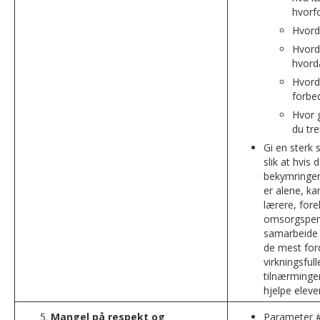
hvorf
Hvord
Hvord
hvord
Hvord
forbe
Hvor 
du tre
Gi en sterk 
slik at hvis 
bekymringer
er alene, ka
lærere, fore
omsorgsper
samarbeide 
de mest for
virkningsfull
tilnærminge
hjelpe eleve
Mangel på respekt og
Parameter #