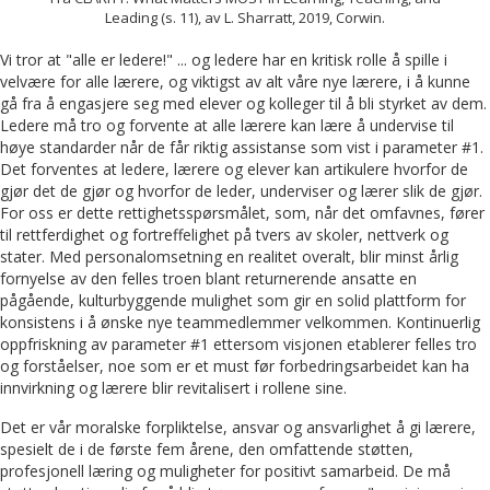
Leading (s. 11), av L. Sharratt, 2019, Corwin.
Vi tror at "alle er ledere!" ... og ledere har en kritisk rolle å spille i
velvære for alle lærere, og viktigst av alt våre nye lærere, i å kunne
gå fra å engasjere seg med elever og kolleger til å bli styrket av dem.
Ledere må tro og forvente at alle lærere kan lære å undervise til
høye standarder når de får riktig assistanse som vist i parameter #1.
Det forventes at ledere, lærere og elever kan artikulere hvorfor de
gjør det de gjør og hvorfor de leder, underviser og lærer slik de gjør.
For oss er dette rettighetsspørsmålet, som, når det omfavnes, fører
til rettferdighet og fortreffelighet på tvers av skoler, nettverk og
stater. Med personalomsetning en realitet overalt, blir minst årlig
fornyelse av den felles troen blant returnerende ansatte en
pågående, kulturbyggende mulighet som gir en solid plattform for
konsistens i å ønske nye teammedlemmer velkommen. Kontinuerlig
oppfriskning av parameter #1 ettersom visjonen etablerer felles tro
og forståelser, noe som er et must før forbedringsarbeidet kan ha
innvirkning og lærere blir revitalisert i rollene sine.
Det er vår moralske forpliktelse, ansvar og ansvarlighet å gi lærere,
spesielt de i de første fem årene, den omfattende støtten,
profesjonell læring og muligheter for positivt samarbeid. De må