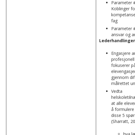
Parameter #
Koblinger fo
kompetanse 
fag
Parameter #
ansvar og a
Lederhandlinger
Engasjere an
profesjonel
fokuserer p
elevengasj
gjennom dif
målrettet un
Vedta
helskoletiln
at alle elever
å formulere
disse 5 spø
(Sharratt, 20
hva l