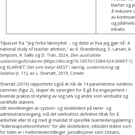
klarhet og p
å redusere 
av kontinuer
og pådrivel
initiativ.
Tilpasset fra "'Jeg forlot læreryrket ... og dette er hva jeg gjør nå': A
national study of teacher attrition," av R. Brandenburg, E. Larsen, A.
Simpson, R. Sallis og D. Tran, 2024,
Den australske
utdanningsforskeren
(https://doi.org/10.1007/s13384-024-00697-1)
og
KLARHET: Det som betyr MEST i læring, undervisning og
ledelse
(s. 11), av L. Sharratt, 2019, Corwin.
Sharratt (2019) rapporterte også at når de 14 parametrene vurderes
sammen (figur 2), skaper de synergien for å gå fra engasjement i
lovende praksis til styrking av seg selv og andre som verdsatte og
verdifulle utøvere.
Gitt innvirkningen av system- og skoleledere på lærer- og
administratoravgang, må det iverksettes definitive tiltak for å
anbefale eller til og med gi mandat til spesifikk teamlederopplæring i
"lederskapsvirksomheten" for alle skoleledere, inkludert ledere som
for tiden er i mellomlederstillinger. Jurisdiksjoner som Ontario,