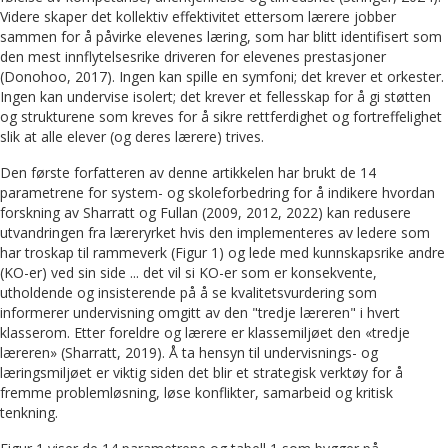
Videre skaper det kollektiv effektivitet ettersom lærere jobber
sammen for å påvirke elevenes læring, som har blitt identifisert som
den mest innflytelsesrike driveren for elevenes prestasjoner
(Donohoo, 2017). Ingen kan spille en symfoni; det krever et orkester.
Ingen kan undervise isolert; det krever et fellesskap for å gi støtten
og strukturene som kreves for å sikre rettferdighet og fortreffelighet
slik at alle elever (og deres lærere) trives.
Den første forfatteren av denne artikkelen har brukt de 14
parametrene for system- og skoleforbedring for å indikere hvordan
forskning av Sharratt og Fullan (2009, 2012, 2022) kan redusere
utvandringen fra læreryrket hvis den implementeres av ledere som
har troskap til rammeverk (Figur 1) og lede med kunnskapsrike andre
(KO-er) ved sin side ... det vil si KO-er som er konsekvente,
utholdende og insisterende på å se kvalitetsvurdering som
informerer undervisning omgitt av den "tredje læreren" i hvert
klasserom. Etter foreldre og lærere er klassemiljøet den «tredje
læreren» (Sharratt, 2019). Å ta hensyn til undervisnings- og
læringsmiljøet er viktig siden det blir et strategisk verktøy for å
fremme problemløsning, løse konflikter, samarbeid og kritisk
tenkning.