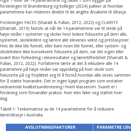
Figur 1 viser de 14 parametrene og tabell 1 som bygger på
forskningen til Brandenburg og kolleger (2024) pakker ut hvordan
parametrene kan relateres direkte til de angitte årsakene til slitasje.
Forskningen FACES (Sharatt & Fullan, 2012, 2022) og CLARITY
(Sharratt, 2019) fastslo at når de 14 parametrene var til stede på
høye nivåer i systemer og skoler hvor ledere fokuserte på dem alle,
systemet, skoleledere og lærere økt elevenes vekst og prestasjoner.
Hvis de ikke ble funnet, eller bare noen ble funnet, eller system- og
skoleledere ikke konsekvent fokuserte på dem, var det ingen eller
svært liten forbedring i elevresultater og lærertilfredshet (Sharratt &
Fullan, 2012, 2022). Forfatterne lærte at det å inkludere alle 14
parametere på høye nivåer var oppnåelig på hver skole som
fokuserte på og forpliktet seg til å forstå hvordan alle veves sammen
for å støtte hverandre. Det er ingen kjøpt program som erstatter
vedvarende kvalitetsundervisning i hvert klasserom. Svaret er i
forskning som forvandler praksis: hver elev føler seg støttet hver
dag.
Tabell 1: Tenkematrise av de 14 parametrene for å redusere
lærerslitasje i Australia
AVSLUTNINGSFAKTORER
PARAMETRE (Shar