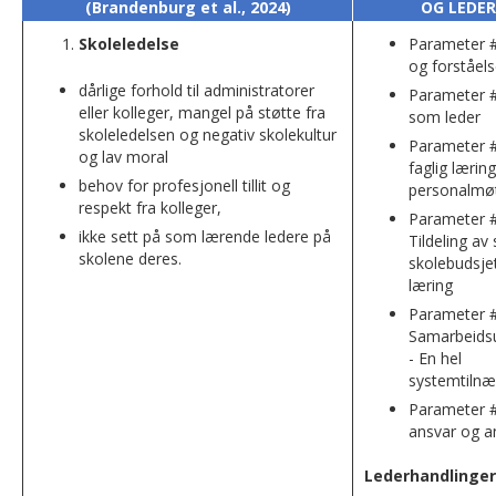
(Brandenburg et al., 2024)
OG LEDE
Skoleledelse
Parameter #
og forståel
dårlige forhold til administratorer
Parameter #
eller kolleger, mangel på støtte fra
som leder
skoleledelsen og negativ skolekultur
Parameter #
og lav moral
faglig lærin
behov for profesjonell tillit og
personalmø
respekt fra kolleger,
Parameter #
ikke sett på som lærende ledere på
Tildeling av
skolene deres.
skolebudsjet
læring
Parameter #
Samarbeids
- En hel
systemtiln
Parameter #
ansvar og a
Lederhandlinger