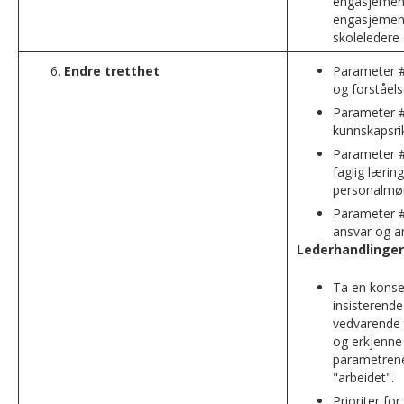
engasjemen
engasjement
skoleledere 
Endre tretthet
Parameter #
og forståel
Parameter #
kunnskapsri
Parameter #
faglig lærin
personalmø
Parameter #
ansvar og a
Lederhandlinger
Ta en konse
insisterend
vedvarende 
og erkjenne
parametren
"arbeidet".
Prioriter for