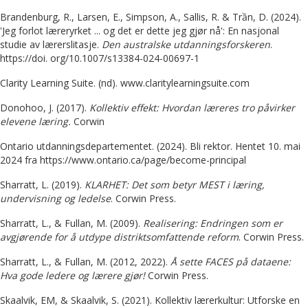
Brandenburg, R., Larsen, E., Simpson, A., Sallis, R. & Trần, D. (2024).
'Jeg forlot læreryrket ... og det er dette jeg gjør nå': En nasjonal
studie av lærerslitasje.
Den australske utdanningsforskeren
.
https://doi. org/10.1007/s13384-024-00697-1
Clarity Learning Suite. (nd). www.claritylearningsuite.com
Donohoo, J. (2017).
Kollektiv effekt: Hvordan læreres tro påvirker
elevene
læring.
Corwin
Ontario utdanningsdepartementet. (2024). Bli rektor. Hentet 10. mai
2024 fra https://www.ontario.ca/page/become-principal
Sharratt, L. (2019).
KLARHET: Det som betyr MEST i læring,
undervisning og ledelse
. Corwin Press.
Sharratt, L., & Fullan, M. (2009).
Realisering: Endringen som er
avgjørende for å utdype distriktsomfattende reform
. Corwin Press.
Sharratt, L., & Fullan, M. (2012, 2022).
Å sette FACES på dataene:
Hva gode ledere og lærere gjør!
Corwin Press.
Skaalvik, EM, & Skaalvik, S. (2021). Kollektiv lærerkultur: Utforske en