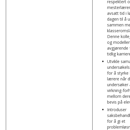
respektert o
mesterlære
avsatt tid i 
dagen til å 
sammen m
klasseromsl
Denne kolleg
og modeller
avgjørende f
tidlig karrier
Utvikle sam
undersøkels
for å styrke
lærere når 
undersøker 
virkning-for
mellom dere
bevis på ele
Introduser
saksbehand
for å gi et
problemløs