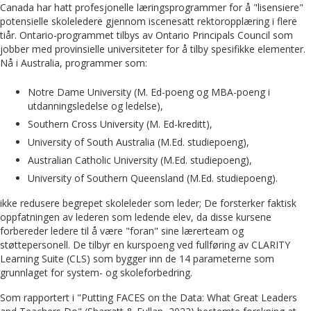
Canada har hatt profesjonelle læringsprogrammer for å "lisensiere"
potensielle skoleledere gjennom iscenesatt rektoropplæring i flere
tiår. Ontario-programmet tilbys av Ontario Principals Council som
jobber med provinsielle universiteter for å tilby spesifikke elementer.
Nå i Australia, programmer som:
Notre Dame University (M. Ed-poeng og MBA-poeng i
utdanningsledelse og ledelse),
Southern Cross University (M. Ed-kreditt),
University of South Australia (M.Ed. studiepoeng),
Australian Catholic University (M.Ed. studiepoeng),
University of Southern Queensland (M.Ed. studiepoeng).
ikke redusere begrepet skoleleder som leder; De forsterker faktisk
oppfatningen av lederen som ledende elev, da disse kursene
forbereder ledere til å være "foran" sine lærerteam og
støttepersonell. De tilbyr en kurspoeng ved fullføring av CLARITY
Learning Suite (CLS) som bygger inn de 14 parameterne som
grunnlaget for system- og skoleforbedring.
Som rapportert i "Putting FACES on the Data: What Great Leaders