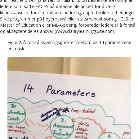
and Teachers Do" (Sharratt & Fullan, 2022) bestemte forskning at
ledere som satte FACES på dataene ble ansett for å være
kunnskapsrike, for å mobilisere andre og opprettholde forbedringer.
Slike programmer på høyere nivå eller statsmandat som gir CLS en
Master of Education eller MBA-poeng, forbereder ledere til å forstå
og akseptere deres ansvar (www.claritylearningsuite.com).
Figur 2: Å forstå skjæringspunktet mellom de 14 parametrene
er kritisk