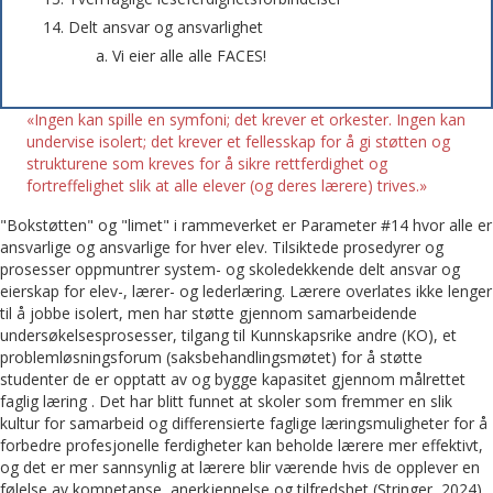
Delt ansvar og ansvarlighet
Vi eier alle alle FACES!
«Ingen kan spille en symfoni; det krever et orkester. Ingen kan
undervise isolert; det krever et fellesskap for å gi støtten og
strukturene som kreves for å sikre rettferdighet og
fortreffelighet slik at alle elever (og deres lærere) trives.»
"Bokstøtten" og "limet" i rammeverket er Parameter #14 hvor alle er
ansvarlige og ansvarlige for hver elev. Tilsiktede prosedyrer og
prosesser oppmuntrer system- og skoledekkende delt ansvar og
eierskap for elev-, lærer- og lederlæring. Lærere overlates ikke lenger
til å jobbe isolert, men har støtte gjennom samarbeidende
undersøkelsesprosesser, tilgang til Kunnskapsrike andre (KO), et
problemløsningsforum (saksbehandlingsmøtet) for å støtte
studenter de er opptatt av og bygge kapasitet gjennom målrettet
faglig læring . Det har blitt funnet at skoler som fremmer en slik
kultur for samarbeid og differensierte faglige læringsmuligheter for å
forbedre profesjonelle ferdigheter kan beholde lærere mer effektivt,
og det er mer sannsynlig at lærere blir værende hvis de opplever en
følelse av kompetanse, anerkjennelse og tilfredshet (Stringer, 2024).