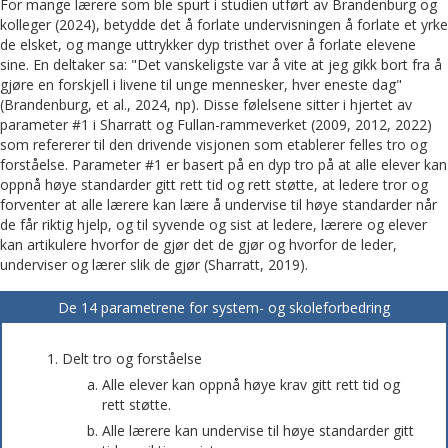
For mange lærere som ble spurt i studien utført av Brandenburg og
kolleger (2024), betydde det å forlate undervisningen å forlate et yrke
de elsket, og mange uttrykker dyp tristhet over å forlate elevene
sine. En deltaker sa: "Det vanskeligste var å vite at jeg gikk bort fra å
gjøre en forskjell i livene til unge mennesker, hver eneste dag"
(Brandenburg, et al., 2024, np). Disse følelsene sitter i hjertet av
parameter #1 i Sharratt og Fullan-rammeverket (2009, 2012, 2022)
som refererer til den drivende visjonen som etablerer felles tro og
forståelse. Parameter #1 er basert på en dyp tro på at alle elever kan
oppnå høye standarder gitt rett tid og rett støtte, at ledere tror og
forventer at alle lærere kan lære å undervise til høye standarder når
de får riktig hjelp, og til syvende og sist at ledere, lærere og elever
kan artikulere hvorfor de gjør det de gjør og hvorfor de leder,
underviser og lærer slik de gjør (Sharratt, 2019).
De 14 parametrene for system- og skoleforbedring
Delt tro og forståelse
Alle elever kan oppnå høye krav gitt rett tid og
rett støtte.
Alle lærere kan undervise til høye standarder gitt