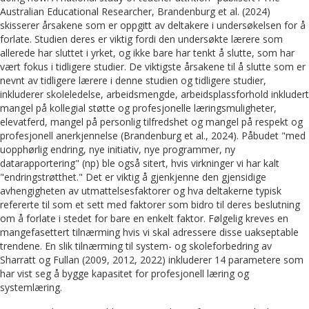
Australian Educational Researcher, Brandenburg et al. (2024)
skisserer årsakene som er oppgitt av deltakere i undersøkelsen for å
forlate. Studien deres er viktig fordi den undersøkte lærere som
allerede har sluttet i yrket, og ikke bare har tenkt å slutte, som har
vært fokus i tidligere studier. De viktigste årsakene til å slutte som er
nevnt av tidligere lærere i denne studien og tidligere studier,
inkluderer skoleledelse, arbeidsmengde, arbeidsplassforhold inkludert
mangel på kollegial støtte og profesjonelle læringsmuligheter,
elevatferd, mangel på personlig tilfredshet og mangel på respekt og
profesjonell anerkjennelse (Brandenburg et al., 2024). Påbudet "med
uopphørlig endring, nye initiativ, nye programmer, ny
datarapportering" (np) ble også sitert, hvis virkninger vi har kalt
"endringstrøtthet." Det er viktig å gjenkjenne den gjensidige
avhengigheten av utmattelsesfaktorer og hva deltakerne typisk
refererte til som et sett med faktorer som bidro til deres beslutning
om å forlate i stedet for bare en enkelt faktor. Følgelig kreves en
mangefasettert tilnærming hvis vi skal adressere disse uakseptable
trendene. En slik tilnærming til system- og skoleforbedring av
Sharratt og Fullan (2009, 2012, 2022) inkluderer 14 parametere som
har vist seg å bygge kapasitet for profesjonell læring og
systemlæring.