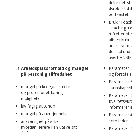
delte nettste
dyrebar tid i
bortkastet.
Bruk "Teach
Teaching T
målet er at 
blir en kunn
andre som 
de skal unde
hvert ANSIK
Arbeidsplassforhold og mangel
Parameter #
på personlig tilfredshet
og forståel
Parameter #
mangel på kollegial støtte
kunnskapsri
og profesjonell læring
Parameter #
muligheter
Kvalitetsvur
lav faglig autonomi
informerer i
mangel på anerkjennelse
Parameter #
som leder
ansvarlighet påvirker
hvordan lærere kan utøve sitt
Parameter #