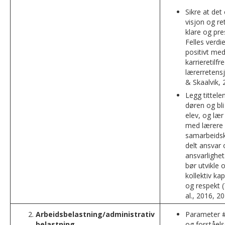
Sikre at det
visjon og r
klare og pre
Felles verdi
positivt me
karrieretilf
lærerretensj
& Skaalvik, 
Legg tittele
døren og bl
elev, og l
med lærere 
samarbeids
delt ansvar 
ansvarlighet
bør utvikle 
kollektiv kapa
og respekt 
al., 2016, 20
Arbeidsbelastning/administrativ
Parameter #
belastning
og forståel