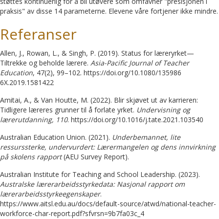
støttes kontinuerlig for å bli utøvere som omfavner "presisjonen i
praksis" av disse 14 parameterne. Elevene våre fortjener ikke mindre.
Referanser
Allen, J., Rowan, L., & Singh, P. (2019). Status for læreryrket—
Tiltrekke og beholde lærere.
Asia-Pacific Journal of Teacher
Education
, 47(2), 99–102. https://doi.org/10.1080/135986
6X.2019.1581422
Amitai, A., & Van Houtte, M. (2022). Blir skjøvet ut av karrieren:
Tidligere læreres grunner til å forlate yrket.
Undervisning og
lærerutdanning, 110
. https://doi.org/10.1016/j.tate.2021.103540
Australian Education Union. (2021).
Underbemannet, lite
ressurssterke, undervurdert: Lærermangelen og dens innvirkning
på skolens rapport
(AEU Survey Report).
Australian Institute for Teaching and School Leadership. (2023).
Australske lærerarbeidsstyrkedata: Nasjonal rapport om
lærerarbeidsstyrkeegenskaper
.
https://www.aitsl.edu.au/docs/default-source/atwd/national-teacher-
workforce-char-report.pdf?sfvrsn=9b7fa03c_4