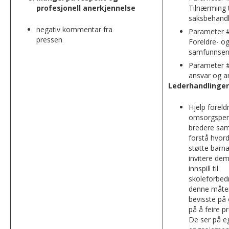
profesjonell anerkjennelse
Tilnærming t
saksbehandl
negativ kommentar fra
Parameter #
pressen
Foreldre- o
samfunnsen
Parameter #
ansvar og a
Lederhandlinger
Hjelp foreld
omsorgsper
bredere samf
forstå hvor
støtte barna
invitere dem 
innspill til
skoleforbedr
denne måte
bevisste på
på å feire p
De ser på 