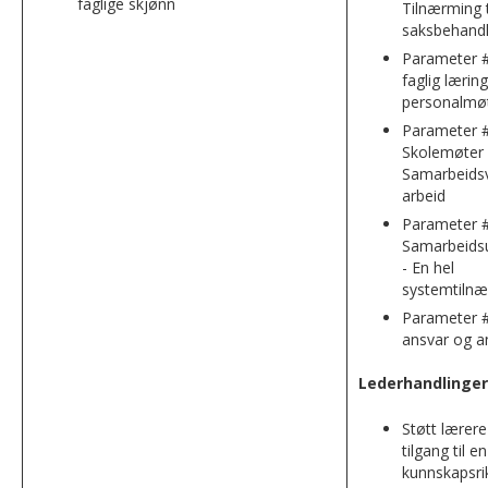
faglige skjønn
Tilnærming t
saksbehandl
Parameter #
faglig lærin
personalmø
Parameter #
Skolemøter 
Samarbeidsv
arbeid
Parameter #
Samarbeids
- En hel
systemtiln
Parameter #
ansvar og a
Lederhandlinger
Støtt lærer
tilgang til en
kunnskapsri