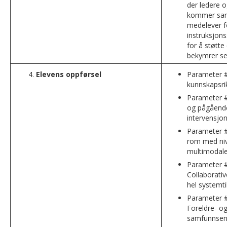
der ledere 
kommer sa
medelever f
instruksjons
for å støtte
bekymrer se
Elevens oppførsel
Parameter #
kunnskapsri
Parameter #
og pågåend
intervensjo
Parameter #9
rom med niv
multimodale
Parameter #
Collaborativ
hel systemt
Parameter #
Foreldre- o
samfunnsen