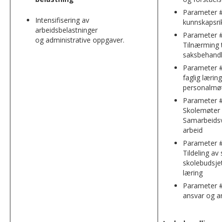
Parameter #
Intensifisering av
kunnskapsri
arbeidsbelastninger
Parameter #
og administrative oppgaver.
Tilnærming t
saksbehandl
Parameter #
faglig lærin
personalmø
Parameter #
Skolemøter 
Samarbeidsv
arbeid
Parameter #
Tildeling av
skolebudsjet
læring
Parameter #
ansvar og a