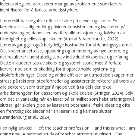
lederstrategiene adresserer mange av problemene som lærere
identifiserer for å forlate arbeidsstyrken.
Lærereslit har negative effekter både på elever og skoler. En
lærerkraft i stadig endring påvirker konsistensen og kvaliteten på
undervisningen, dannelsen av tillitsfulle relasjoner og følelsen av
tilhørighet og fellesskap i skolen (Amitai & Van Houtte, 2022).
Læreravgang gir også betydelige kostnader for utdanningssystemet.
Det krever ansettelse, opplæring og orientering av nye lærere, og
det resulterer i uerstattelig tap av individuell ekspertise og erfaring.
Dette inkluderer tap av skole- og systemhistorie med å forlate
lærere, noe som er skadelig for å opprettholde system- og
skoleforbedringer. Disse og andre effekter av utmattelse skaper mer
stress på rektorer, stedfortreder og assisterende rektorer på tvers av
alle sektorer, som trenger å hjelpe ved å ta del i den økte
arbeidsmengden for klasserom og skoleledelse (Stringer, 2024). Selv
om det er vanskelig når en lærer på et hvilket som helst erfaringsnivå
slutter, går skolen glipp av lærerens potensiale, friske ideer og ofte
en fremtidig skoleleder når en lærer i tidlig karriere slutter
(Brandenburg et al., 2024).
I en nylig artikkel "I left the teacher profession ... and this is what I am
doing now: A national study of teacher attrition" publisert i The