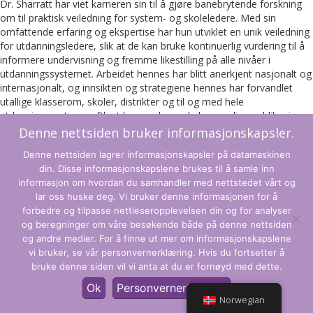
Dr. Sharratt har viet karrieren sin til å gjøre banebrytende forskning
om til praktisk veiledning for system- og skoleledere. Med sin
omfattende erfaring og ekspertise har hun utviklet en unik veiledning
for utdanningsledere, slik at de kan bruke kontinuerlig vurdering til å
informere undervisning og fremme likestilling på alle nivåer i
utdanningssystemet. Arbeidet hennes har blitt anerkjent nasjonalt og
internasjonalt, og innsikten og strategiene hennes har forvandlet
utallige klasserom, skoler, distrikter og til og med hele
utdanningssystemer. Blant hennes bemerkelsesverdige publikasjoner
finner vi
KLARHET: Hva som betyr mest i læring, undervisning og
Denne nettsiden bruker informasjonskapsler.
ledelse (Corwin, 2019), Sette ANSIKT på dataene (10-
Denne nettsiden lagrer informasjonskapsler på datamaskinen
årsjubileumsutgave, med Michael Fullan, Corwin, 2022), og Lære å
din. Disse informasjonskapslene brukes til å samle inn
lytte og lytte for å lære: Styrke synlig klarhet, med John Hattie,
informasjon om hvordan du samhandler med nettstedet vårt og
(Corwin, 2025)
.
lar oss huske deg. Vi bruker denne informasjonen for å
forbedre og tilpasse nettleseropplevelsen din og for analyser
og beregninger om våre besøkende både på denne nettsiden
Vilkår og betingelser
og andre medier. For å finne ut mer om informasjonskapslene
vi bruker, se vår personvernerklæring. Hvis du fortsetter å
Personvernregler
bruke denne siden vil vi anta at du er fornøyd med dette.
© CLARITY Learning Suite. Alle rettigheter forbeholdt.
Ok
Personvernerklæring
Norwegian