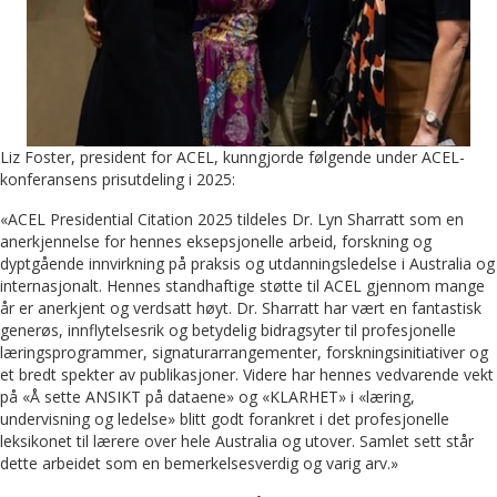
Liz Foster, president for ACEL, kunngjorde følgende under ACEL-
konferansens prisutdeling i 2025:
«ACEL Presidential Citation 2025 tildeles Dr. Lyn Sharratt som en
anerkjennelse for hennes eksepsjonelle arbeid, forskning og
dyptgående innvirkning på praksis og utdanningsledelse i Australia og
internasjonalt. Hennes standhaftige støtte til ACEL gjennom mange
år er anerkjent og verdsatt høyt. Dr. Sharratt har vært en fantastisk
generøs, innflytelsesrik og betydelig bidragsyter til profesjonelle
læringsprogrammer, signaturarrangementer, forskningsinitiativer og
et bredt spekter av publikasjoner. Videre har hennes vedvarende vekt
på «Å sette ANSIKT på dataene» og «KLARHET» i «læring,
undervisning og ledelse» blitt godt forankret i det profesjonelle
leksikonet til lærere over hele Australia og utover. Samlet sett står
dette arbeidet som en bemerkelsesverdig og varig arv.»