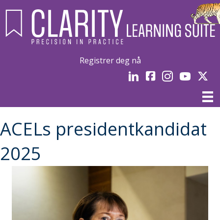
Registrer deg nå
LinkedIn
Facebook
Instagram
YouTube
Linked
ACELs presidentkandidat
2025