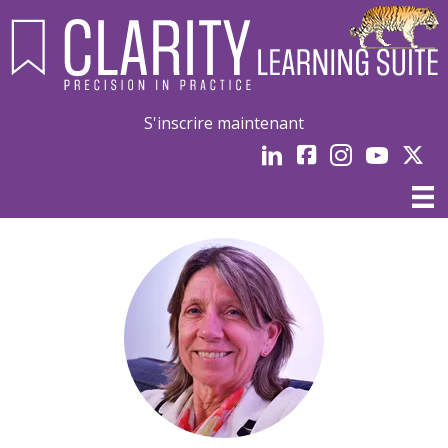
S'inscrire maintenant
LinkedIn
Facebook
Instagram
Youtube
Linked