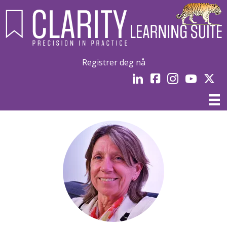
Registrer deg nå
LinkedIn
Facebook
Instagram
YouTube
Linked