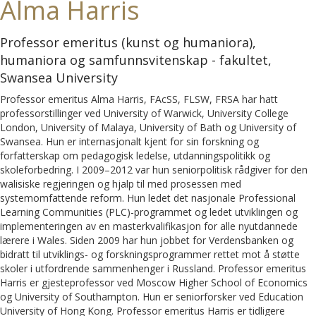
Alma Harris
Professor emeritus (kunst og humaniora),
humaniora og samfunnsvitenskap - fakultet,
Swansea University
Professor emeritus Alma Harris, FAcSS, FLSW, FRSA har hatt
professorstillinger ved University of Warwick, University College
London, University of Malaya, University of Bath og University of
Swansea. Hun er internasjonalt kjent for sin forskning og
forfatterskap om pedagogisk ledelse, utdanningspolitikk og
skoleforbedring. I 2009–2012 var hun seniorpolitisk rådgiver for den
walisiske regjeringen og hjalp til med prosessen med
systemomfattende reform. Hun ledet det nasjonale Professional
Learning Communities (PLC)-programmet og ledet utviklingen og
implementeringen av en masterkvalifikasjon for alle nyutdannede
lærere i Wales. Siden 2009 har hun jobbet for Verdensbanken og
bidratt til utviklings- og forskningsprogrammer rettet mot å støtte
skoler i utfordrende sammenhenger i Russland. Professor emeritus
Harris er gjesteprofessor ved Moscow Higher School of Economics
og University of Southampton. Hun er seniorforsker ved Education
University of Hong Kong. Professor emeritus Harris er tidligere