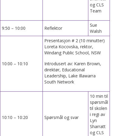
og CLS
Team
Sue
9:50 – 10:00
Reflektor
Walsh
Presentasjon # 2 (10 minutter)
Loreta Kocovska, rektor,
Windang Public School, NSW
10:00 – 10:10
Introdusert av: Karen Brown,
direktør, Educational
Leadership, Lake Illawarra
South Network
10 min til
spørsmål
til skolen
i regi av
10:10 – 10:20
Spørsmål og svar
Lyn
Sharratt
og CLS