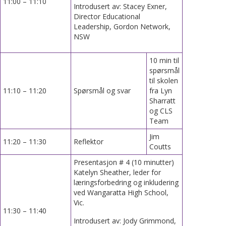
11:00 – 11:10
Introdusert av: Stacey Exner,
Director Educational
Leadership, Gordon Network,
NSW
10 min til
spørsmål
til skolen
11:10 – 11:20
Spørsmål og svar
fra Lyn
Sharratt
og CLS
Team
Jim
11:20 – 11:30
Reflektor
Coutts
Presentasjon # 4 (10 minutter)
Katelyn Sheather, leder for
læringsforbedring og inkludering
ved Wangaratta High School,
Vic.
11:30 – 11:40
Introdusert av: Jody Grimmond,