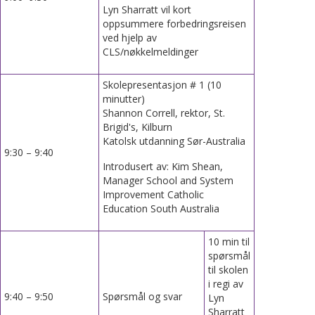
Lyn Sharratt vil kort
oppsummere forbedringsreisen
ved hjelp av
CLS/nøkkelmeldinger
Skolepresentasjon # 1 (10
minutter)
Shannon Correll, rektor, St.
Brigid's, Kilburn
Katolsk utdanning Sør-Australia
9:30 – 9:40
Introdusert av: Kim Shean,
Manager School and System
Improvement Catholic
Education South Australia
10 min til
spørsmål
til skolen
i regi av
9:40 – 9:50
Spørsmål og svar
Lyn
Sharratt