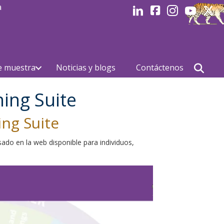
a
LinkedIn
Facebook
Instagram
Youtube
Linked
e muestra
Noticias y blogs
Contáctenos
ing Suite
ng Suite
do en la web disponible para individuos,