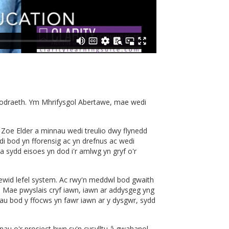
ywodraeth. Ym Mhrifysgol Abertawe, mae wedi
 Zoe Elder a minnau wedi treulio dwy flynedd
di bod yn fforensig ac yn drefnus ac wedi
 sydd eisoes yn dod i'r amlwg yn gryf o'r
wid lefel system. Ac rwy'n meddwl bod gwaith
. Mae pwyslais cryf iawn, iawn ar addysgeg yng
au bod y ffocws yn fawr iawn ar y dysgwr, sydd
au o'r prosiect hwn sy'n cysylltu â gwahanol