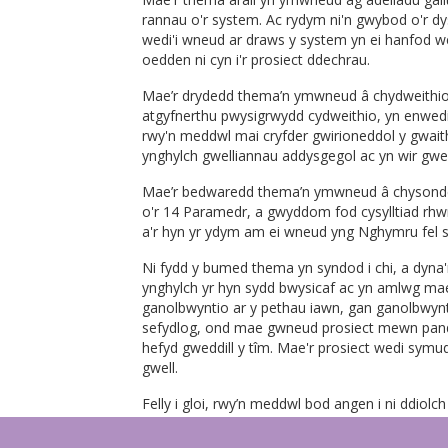
rannau o'r system. Ac rydym ni'n gwybod o'r dy
wedi'i wneud ar draws y system yn ei hanfod we
oedden ni cyn i'r prosiect ddechrau.
Mae’r drydedd thema’n ymwneud â chydweithio,
atgyfnerthu pwysigrwydd cydweithio, yn enwed
rwy'n meddwl mai cryfder gwirioneddol y gwaith
ynghylch gwelliannau addysgegol ac yn wir gwel
Mae’r bedwaredd thema’n ymwneud â chysondeb,
o'r 14 Paramedr, a gwyddom fod cysylltiad rhwng
a'r hyn yr ydym am ei wneud yng Nghymru fel s
Ni fydd y bumed thema yn syndod i chi, a dyna'r
ynghylch yr hyn sydd bwysicaf ac yn amlwg ma
ganolbwyntio ar y pethau iawn, gan ganolbwyn
sefydlog, ond mae gwneud prosiect mewn pande
hefyd gweddill y tîm. Mae'r prosiect wedi sy
gwell.
Felly i gloi, rwy’n meddwl bod angen i ni ddio
chredaf nad dyma ddiwedd y prosiect. Mae'n
mae hyn wedi bod yn ysgogiad enfawr i'n hanfo