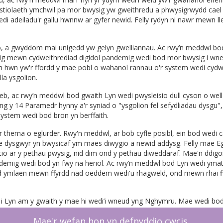
stiolaeth ymchwil pa mor bwysig yw gweithredu a phwysigrwydd cael y
di adeiladu'r gallu hwnnw ar gyfer newid. Felly rydyn ni nawr mewn l
 a gwyddom mai unigedd yw gelyn gwelliannau. Ac rwy’n meddwl bod 
ig mewn cydweithrediad digidol pandemig wedi bod mor bwysig i wne
 hwn yw'r ffordd y mae pobl o wahanol rannau o'r system wedi cydwei
la ysgolion.
 ac rwy’n meddwl bod gwaith Lyn wedi pwysleisio dull cyson o well
 y 14 Paramedr hynny a'r syniad o "ysgolion fel sefydliadau dysgu", e
ystem wedi bod bron yn berffaith.
 thema o eglurder. Rwy'n meddwl, ar bob cyfle posibl, ein bod wedi c
e dysgwyr yn bwysicaf ym maes diwygio a newid addysg. Felly mae Eg
tio ar y pethau pwysig, nid dim ond y pethau diweddaraf. Mae'n dd
mig wedi bod yn fwy na heriol. Ac rwy’n meddwl bod Lyn wedi ymateb
mud ymlaen mewn ffyrdd nad oeddem wedi'u rhagweld, ond mewn rhai
lch i Lyn am y gwaith y mae hi wedi’i wneud yng Nghymru. Mae wedi bod
 ddechrau cyfnod newydd o waith ym maes addysgeg yng Nghymru, 
Mae'r wefan hon yn defnyddio cwcis.
n ar ein ffordd. Rydym yn system ar symud a bydd hyn yn ein helpu i