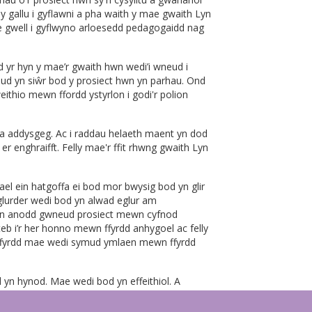
 gallu i gyflawni a pha waith y mae gwaith Lyn
le gwell i gyflwyno arloesedd pedagogaidd nag
yr hyn y mae’r gwaith hwn wedi’i wneud i
ud yn siŵr bod y prosiect hwn yn parhau. Ond
thio mewn ffordd ystyrlon i godi'r polion
a addysgeg. Ac i raddau helaeth maent yn dod
r enghraifft. Felly mae'r ffit rhwng gwaith Lyn
ael ein hatgoffa ei bod mor bwysig bod yn glir
lurder wedi bod yn alwad eglur am
igon anodd gwneud prosiect mewn cyfnod
 i’r her honno mewn ffyrdd anhygoel ac felly
 ffyrdd mae wedi symud ymlaen mewn ffyrdd
 yn hynod. Mae wedi bod yn effeithiol. A
a gwyddom am bwysigrwydd newid addysgeg ac
 symud hyd yn oed ymhellach.