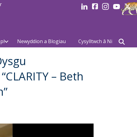
r
LinkedIn
facebook
Instagram
YouTube
Linked
pl
Newyddion a Blogiau
Cysylltwch â Ni
Dysgu
“CLARITY – Beth
n”