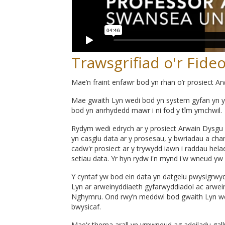
Trawsgrifiad o'r Fide
Mae’n fraint enfawr bod yn rhan o’r prosiect 
Mae gwaith Lyn wedi bod yn system gyfan yn yr
bod yn anrhydedd mawr i ni fod y tîm ymchwil.
Rydym wedi edrych ar y prosiect Arwain Dysgu 
yn casglu data ar y prosesau, y bwriadau a cha
cadw'r prosiect ar y trywydd iawn i raddau hel
setiau data. Yr hyn rydw i'n mynd i'w wneud yw
Y cyntaf yw bod ein data yn datgelu pwysigrw
Lyn ar arweinyddiaeth gyfarwyddiadol ac arwei
Nghymru. Ond rwy’n meddwl bod gwaith Lyn wedi
bwysicaf.
Mae'r thema arall yn ymwneud ag adeiladu gallu