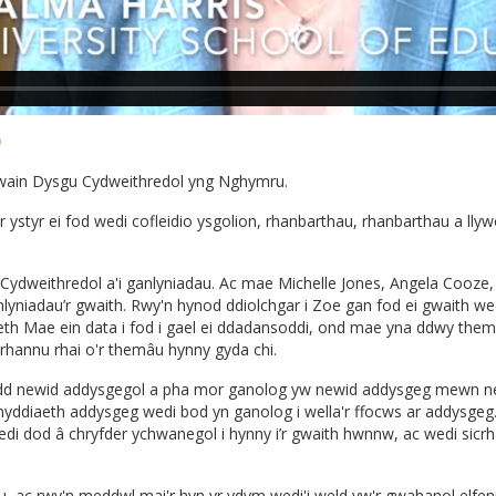
o
Arwain Dysgu Cydweithredol yng Nghymru.
 ystyr ei fod wedi cofleidio ysgolion, rhanbarthau, rhanbarthau a ll
Cydweithredol a'i ganlyniadau. Ac mae Michelle Jones, Angela Cooze,
nlyniadau’r gwaith. Rwy'n hynod ddiolchgar i Zoe gan fod ei gwaith we
aeth Mae ein data i fod i gael ei ddadansoddi, ond mae yna ddwy thema
 rhannu rhai o'r themâu hynny gyda chi.
ydd newid addysgegol a pha mor ganolog yw newid addysgeg mewn ne
nyddiaeth addysgeg wedi bod yn ganolog i wella'r ffocws ar addysgeg
 dod â chryfder ychwanegol i hynny i’r gwaith hwnnw, ac wedi sicrh
, ac rwy'n meddwl mai'r hyn yr ydym wedi'i weld yw'r gwahanol elfenn