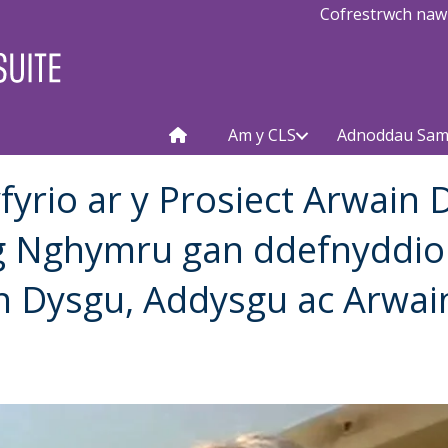
Cofrestrwch naw
Am y CLS
Adnoddau Sam
fyrio ar y Prosiect Arwain 
g Nghymru gan ddefnyddio 
Dysgu, Addysgu ac Arwai