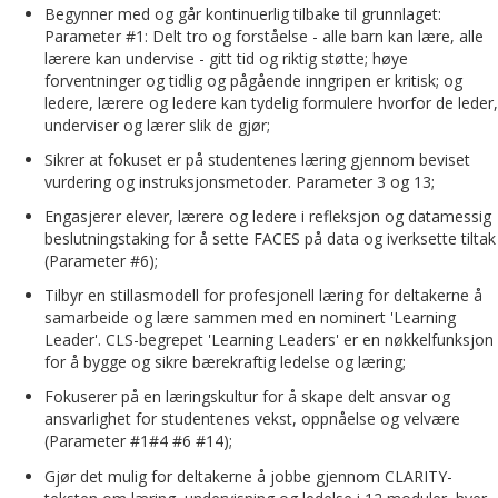
Begynner med og går kontinuerlig tilbake til grunnlaget:
Parameter #1: Delt tro og forståelse - alle barn kan lære, alle
lærere kan undervise - gitt tid og riktig støtte; høye
forventninger og tidlig og pågående inngripen er kritisk; og
ledere, lærere og ledere kan tydelig formulere hvorfor de leder,
underviser og lærer slik de gjør;
Sikrer at fokuset er på studentenes læring gjennom beviset
vurdering og instruksjonsmetoder. Parameter 3 og 13;
Engasjerer elever, lærere og ledere i refleksjon og datamessig
beslutningstaking for å sette FACES på data og iverksette tiltak
(Parameter #6);
Tilbyr en stillasmodell for profesjonell læring for deltakerne å
samarbeide og lære sammen med en nominert 'Learning
Leader'. CLS-begrepet 'Learning Leaders' er en nøkkelfunksjon
for å bygge og sikre bærekraftig ledelse og læring;
Fokuserer på en læringskultur for å skape delt ansvar og
ansvarlighet for studentenes vekst, oppnåelse og velvære
(Parameter #1#4 #6 #14);
Gjør det mulig for deltakerne å jobbe gjennom CLARITY-