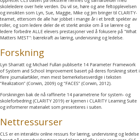
opprettet CLS basert på tekstene hennes og samarbeider med
skoleledere over hele verden. Du vil se, høre og ane feltopplevelsen
og innsikten som Lyn, Sue, Maggie, Mike og Jim bringer til CLARITY-
teamet, ettersom de alle har jobbet i mange år i et bredt spekter av
roller, og som ledere deler de et sterkt ønske om å se lærere og
ledere forbedre ALLE elevers prestasjoner ved å fokusere på "What
Matters MEST": bærekraft av læring, undervisning og ledelse.
Forskning
Lyn Sharratt og Michael Fullan publiserte 14 Parameter Framework
of System and School Improvement basert på deres forskning sitert i
flere journalartikler, men mest bemerkelsesverdige i teksten
“Realization” (Corwin, 2009) og “FACES” (Corwin, 2012).
Forskningen bak de nå raffinerte 14 parametrene for system- og
skoleforbedring (CLARITY 2019) er kjernen i CLARITY Learning Suite
og informerer materialet som presenteres i suiten.
Nettressurser
CLS er en interaktiv online ressurs for læring, undervisning og ledelse