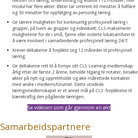
teksten om læring, undervisning og ledelse i 12 moduler, hver
modul har flere økter. Økter tar omtrent 60 minutter å fullføre
og 30 minutter for oppfølging av personlig læring.
Gir lærere muligheten for kontinuerlig profesjonell læring i
grupper, på tvers av grupper og individuelt; CLS maksimerer
mulighetene for de i små, fjerne eller isolerte lokalsamfunn til
å være involvert i samarbeidende profesjonell læring 24/7;
Krever deltakerne å forplikte seg 12 måneder til profesjonell
læring;
Gir deltakerne rett til å fornye sitt CLS Learning-medlemskap
årlig etter de første 2 årene, beholde tilgang til notater, besøke
økter på nytt og opprettholde og øke målrettede kontakter
med andre i medlemsforumet. Dette utvidede
læringsmedlemskapet er et annet mål på CLS' forpliktelse til
bærekraftig den pågående læringen.
Se videoen som går gjennom en økt
Samarbeidspartnere