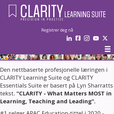
Registrer deg nå
LinkedIn
Facebook
Instagram
YouTube
Twitter
Den nettbaserte profesjonelle læringen i
CLARITY Learning Suite og CLARITY
Essentials Suite er basert på Lyn Sharratts
tekst.
“CLARITY - What Matters MOST in
Learning, Teaching and Leading”.
#1 selger APAC Education-tittel i 2020 -